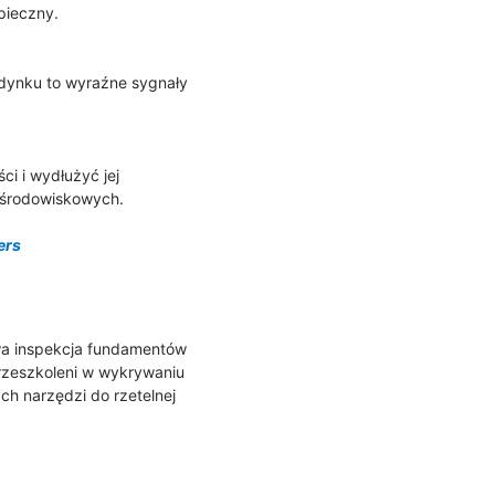
pieczny.
udynku to wyraźne sygnały
i i wydłużyć jej
w środowiskowych.
ers
wa inspekcja fundamentów
przeszkoleni w wykrywaniu
ch narzędzi do rzetelnej