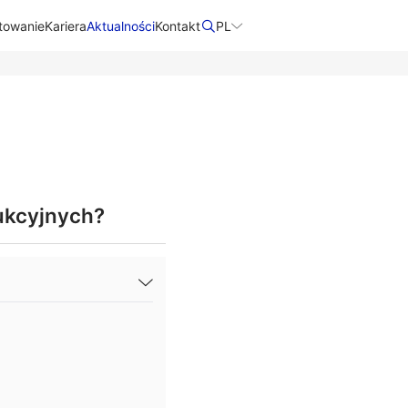
towanie
Kariera
Aktualności
Kontakt​
PL
ukcyjnych?