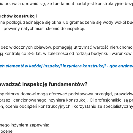
iu pozwala upewnić się, że fundament nadal jest konstrukcyjnie bez
ruchów konstrukcji
ne podłogi, zacinające się okna lub gromadzenie się wody wokół b
 powinny natychmiast skłonić do inspekcji.
t bez widocznych objawów, pomagają utrzymać wartość nieruchomośc
ją kontrolę co 3–5 lat, w zależności od rodzaju budynku i warunkó
h elementów każdej inspekcji inżyniera konstrukcji - gbc engine
rowadzać inspekcję fundamentów?
inspektorzy domowi mogą oferować podstawowy przegląd, prawdzi
zez licencjonowanego inżyniera konstrukcji. Ci profesjonaliści są 
, ocenie obciążeń konstrukcyjnych i korzystaniu ze specjalistyczny
nego inżyniera zapewnia:
ą ocenę