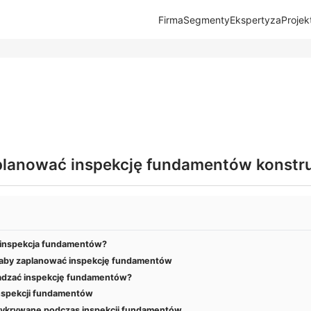
Firma
Segmenty
Ekspertyza
Projek
planować inspekcję fundamentów konstr
a inspekcja fundamentów?
 aby zaplanować inspekcję fundamentów
adzać inspekcję fundamentów?
inspekcji fundamentów
wykrywane podczas inspekcji fundamentów