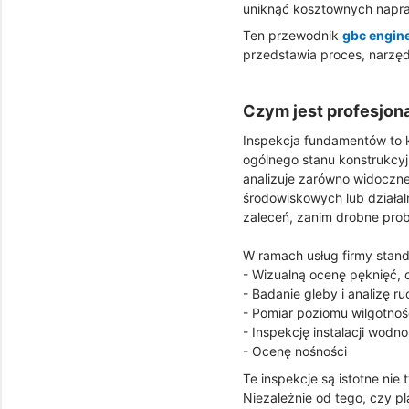
uniknąć kosztownych napra
Ten przewodnik
gbc engin
przedstawia proces, narzęd
Czym jest profesjon
Inspekcja fundamentów to 
ogólnego stanu konstrukcy
analizuje zarówno widoczne
środowiskowych lub działal
zaleceń, zanim drobne prob
W ramach usług firmy sta
- Wizualną ocenę pęknięć, 
- Badanie gleby i analizę 
- Pomiar poziomu wilgotnoś
- Inspekcję instalacji wod
- Ocenę nośności
Te inspekcje są istotne ni
Niezależnie od tego, czy p