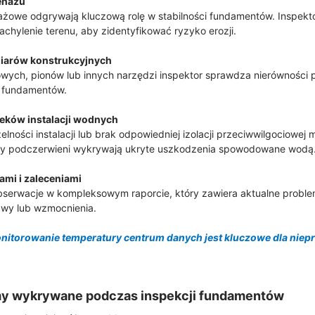
renażu
ażowe odgrywają kluczową rolę w stabilności fundamentów. Inspekt
nachylenie terenu, aby zidentyfikować ryzyko erozji.
iarów konstrukcyjnych
owych, pionów lub innych narzędzi inspektor sprawdza nierówności 
h fundamentów.
ieków instalacji wodnych
lności instalacji lub brak odpowiedniej izolacji przeciwwilgociowej
anery podczerwieni wykrywają ukryte uszkodzenia spowodowane wodą
ami i zaleceniami
bserwacje w kompleksowym raporcie, który zawiera aktualne proble
awy lub wzmocnienia.
nitorowanie temperatury centrum danych jest kluczowe dla niepr
my wykrywane podczas inspekcji fundamentów