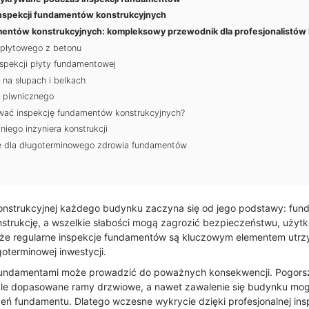
inspekcji fundamentów konstrukcyjnych
mentów konstrukcyjnych: kompleksowy przewodnik dla profesjonalistów
 płytowego z betonu
spekcji płyty fundamentowej
 na słupach i belkach
 piwnicznego
wać inspekcję fundamentów konstrukcyjnych?
iego inżyniera konstrukcji
 dla długoterminowego zdrowia fundamentów
onstrukcyjnej każdego budynku zaczyna się od jego podstawy: funda
strukcję, a wszelkie słabości mogą zagrozić bezpieczeństwu, użytko
, że regularne inspekcje fundamentów są kluczowym elementem utr
oterminowej inwestycji.
undamentami może prowadzić do poważnych konsekwencji. Pogorsze
źle dopasowane ramy drzwiowe, a nawet zawalenie się budynku mo
ń fundamentu. Dlatego wczesne wykrycie dzięki profesjonalnej insp