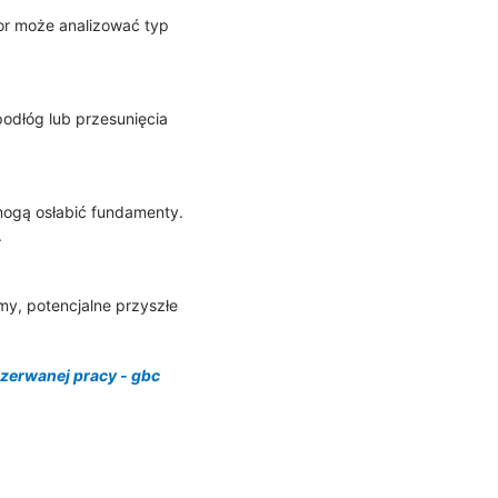
or może analizować typ
podłóg lub przesunięcia
 mogą osłabić fundamenty.
.
my, potencjalne przyszłe
zerwanej pracy - gbc