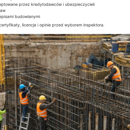
eptowane przez kredytodawców i ubezpieczycieli
raw
zepisami budowlanymi
rtyfikaty, licencje i opinie przed wyborem inspektora.