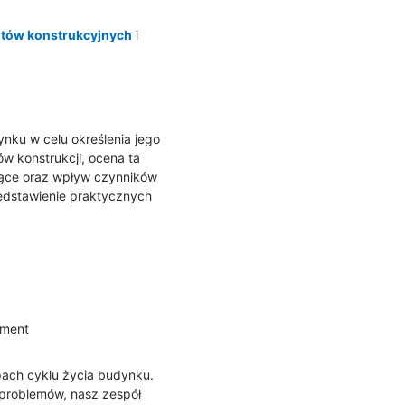
ntów konstrukcyjnych
i
ku w celu określenia jego
w konstrukcji, ocena ta
ające oraz wpływ czynników
zedstawienie praktycznych
ament
pach cyklu życia budynku.
 problemów, nasz zespół