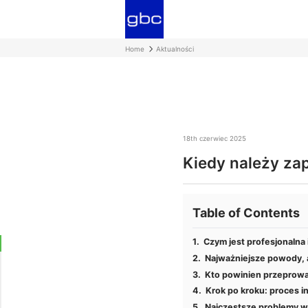
Home
Aktualności
18th czerwiec 2025
Kiedy należy za
Table of Contents
Czym jest profesjonaln
Najważniejsze powody,
Kto powinien przeprow
Krok po kroku: proces 
Najczęstsze problemy 