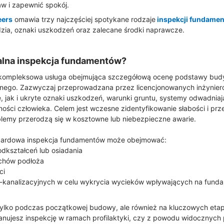
w i zapewnić spokój.
eers
omawia trzy najczęściej spotykane rodzaje
inspekcji fundame
zia, oznaki uszkodzeń oraz zalecane środki naprawcze.
alna inspekcja fundamentów?
kompleksowa usługa obejmująca szczegółową ocenę podstawy budyn
jnego. Zazwyczaj przeprowadzana przez licencjonowanych inżynieró
, jak i ukryte oznaki uszkodzeń, warunki gruntu, systemy odwadni
ności człowieka. Celem jest wczesne zidentyfikowanie słabości i pr
lemy przerodzą się w kosztowne lub niebezpieczne awarie.
ndardowa inspekcja fundamentów może obejmować:
odkształceń lub osiadania
ruchów podłoża
ci
no-kanalizacyjnych w celu wykrycia wycieków wpływających na fund
e tylko podczas początkowej budowy, ale również na kluczowych eta
lanujesz inspekcję w ramach profilaktyki, czy z powodu widocznych