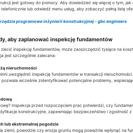
ukcji jest gotowy do pomocy. Aby dowiedzieć się więcej o tym, jak 
ą telefonicznie lub odwiedź menu usług, aby zobaczyć pełną listę ofer
rzędzia programowe inżynierii konstrukcyjnej - gbc engineers
dy, aby zaplanować inspekcję fundamentów
y zlecić inspekcję fundamentów, może zaoszczędzić tysiące na kos
ja jest szczególnie zalecana:
ażą nieruchomości
inni uwzględnić inspekcję fundamentów w transakcji nieruchomości
i pozwala wcześnie zidentyfikować potencjalne problemy, wspierając
budową
dowę? Inspekcja przed rozpoczęciem prac potwierdzi, czy fundame
yfikacje konstrukcyjne, zapewniając bezpieczeństwo i zgodność z 
ch lub ekstremalnej pogodzie
enia ziemi, powodzie czy erozja gruntu mogą poważnie wpłynąć na 