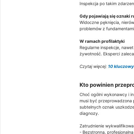
Inspekcja po takim zdarzen
Gdy pojawiają się oznaki 
Widoczne pęknięcia, nierów
problemów z fundamentami i
W ramach profilaktyki
Regularne inspekcje, nawe
żywotność. Eksperci zaleca
Czytaj więcej:
10 kluczowyc
Kto powinien przep
Choć ogólni wykonawcy i 
musi być przeprowadzona pr
subtelnych oznak uszkodzeń
diagnozy.
Zatrudnienie wykwalifikowa
- Bezstronną, profesjonaln