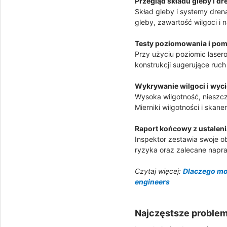
Przegląd składu gleby i d
Skład gleby i systemy dren
gleby, zawartość wilgoci i 
Testy poziomowania i pom
Przy użyciu poziomic laser
konstrukcji sugerujące ruc
Wykrywanie wilgoci i wyc
Wysoka wilgotność, nieszcze
Mierniki wilgotności i sk
Raport końcowy z ustaleni
Inspektor zestawia swoje o
ryzyka oraz zalecane napr
Czytaj więcej:
Dlaczego mo
engineers
Najczęstsze proble