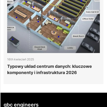
16th kwiecień 2025
1
Typowy układ centrum danych: kluczowe
C
komponenty i infrastruktura 2026
gbc engineers