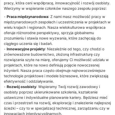
pracy, która ceni współpracę, innowacyjność i rozwój osobisty.
Wierzymy w wspieranie członków naszego zespołu poprzez:
-
Praca międzynarodowa
: Z nami masz możliwość pracy w
międzynarodowych zespołach i uczestniczenia w projektach w
wielu krajach i regionach. Nasza wielokulturowa współpraca
oferuje różnorodne perspektywy, sprzyja globalnemu
zrozumieniu i stawia nowe wyzwania, które zachęcają do
ciągłego uczenia się i badań.
-
Innowacyjne projekty
: Niezależnie od tego, czy chodzi o
zrównoważone budownictwo, złożoną infrastrukturę czy
rozwiązania szyte na miarę, oferujemy Ci możliwość udziału w
projektach, które na nowo definiują pojęcie nowoczesnej
inżynierii. Nasza praca często obejmuje najnowocześniejsze
technologie projektowe i modele biznesowe, które zwiększają
efektywność i oddziaływanie.
-
Rozwój osobisty
: Wspieramy Twój rozwój zawodowy i
osobisty poprzez ukierunkowane szkolenia, kształcenie
ustawiczne i indywidualne planowanie kariery. Będziesz mieć
czas i przestrzeń na rozwój, eksplorację i znalezienie najlepszej
ścieżki – czy to w specjalizacji technicznej, zarządzaniu czy w
innowacjach interdyscyplinarnych.