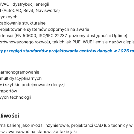
VAC i dystrybucji energii
(AutoCAD, Revit, Navisworks)
trycznych
okablowanie strukturalne
 projektowanie systemów odpornych na awarie
odności (EN 50600, ISO/IEC 22237, poziomy dostępności Uptime)
zrównoważonego rozwoju, takich jak PUE, WUE i emisje gazów ciepl
 przegląd standardów projektowania centrów danych w 2025 ro
i harmonogramowanie
multidyscyplinarnych
 i szybkie podejmowanie decyzji
 raportów
wych technologii
żliwości
na karierę jako młodsi inżynierowie, projektanci CAD lub technicy w 
sz awansować na stanowiska takie jak: