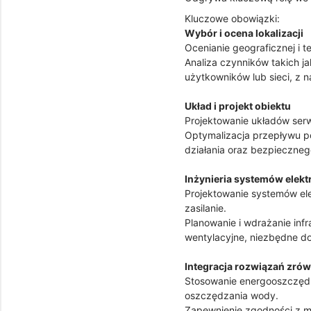
Kluczowe obowiązki:
Wybór i ocena lokalizacji
Ocenianie geograficznej i 
Analiza czynników takich j
użytkowników lub sieci, z 
Układ i projekt obiektu
Projektowanie układów serwe
Optymalizacja przepływu po
działania oraz bezpieczneg
Inżynieria systemów elek
Projektowanie systemów ele
zasilanie.
Planowanie i wdrażanie infr
wentylacyjne, niezbędne d
Integracja rozwiązań zr
Stosowanie energooszczędny
oszczędzania wody.
Zapewnienie zgodności z m