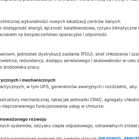
technicznej wykonalności nowych lokalizacji centrów danych.
ak dostępność energii, łączność światłowodowa, ryzyko klimatyczne 
naciskiem na bezpieczeństwo operacyjne i odporność.
rowni, jednostek dystrybucji zasilania (PDU), stref chłodzenia i szaf
wietrza, redundancji, dostępu serwisowego i skalowalności w celu z
o środowiska pracy.
trycznych i mechanicznych
ktrycznych, w tym UPS, generatorów awaryjnych i rozdzielnic, aby
astruktury mechanicznej, takiej jak jednostki CRAC, agregaty chłodn
o nieprzerwanego funkcjonowania usług w chmurze.
ównoważonego rozwoju
ch systemów, odzysku ciepła odpadowego, odnawialnych źródeł ener
iędzynarodowymi normami dla centrów danych (
EN 50600
,
ANSI/T