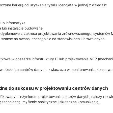
zyna karierę od uzyskania tytułu licencjata w jednej z dziedzin:
lub informatyka
a lub instalacje budowlane
 podyplomowe z zakresu projektowania zrównoważonego, systemów 
 szanse na awans, szczególnie na stanowiskach kierowniczych.
tkowe w obszarze infrastruktury IT lub projektowania MEP (mechani
w obsłudze centrów danych, zwłaszcza w monitorowaniu, konserwacj
dne do sukcesu w projektowaniu centrów danych
fikowanym inżynierem projektowania centrów danych, należy rozw
ę techniczną, myślenie analityczne i skuteczną komunikację.