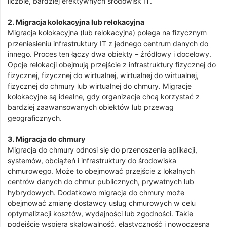
liczbie, bardziej efektywnych środowisk IT.
2. Migracja kolokacyjna lub relokacyjna
Migracja kolokacyjna (lub relokacyjna) polega na fizycznym
przeniesieniu infrastruktury IT z jednego centrum danych do
innego. Proces ten łączy dwa obiekty – źródłowy i docelowy.
Opcje relokacji obejmują przejście z infrastruktury fizycznej do
fizycznej, fizycznej do wirtualnej, wirtualnej do wirtualnej,
fizycznej do chmury lub wirtualnej do chmury. Migracje
kolokacyjne są idealne, gdy organizacje chcą korzystać z
bardziej zaawansowanych obiektów lub przewag
geograficznych.
3. Migracja do chmury
Migracja do chmury odnosi się do przenoszenia aplikacji,
systemów, obciążeń i infrastruktury do środowiska
chmurowego. Może to obejmować przejście z lokalnych
centrów danych do chmur publicznych, prywatnych lub
hybrydowych. Dodatkowo migracja do chmury może
obejmować zmianę dostawcy usług chmurowych w celu
optymalizacji kosztów, wydajności lub zgodności. Takie
podejście wspiera skalowalność, elastyczność i nowoczesną