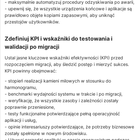
- maksymalnie automatyzuj procedury odzyskiwania po awarii,
- upewnij się, że wszystkie urządzenia końcowe i aplikacje są
prawidłowo objęte kopiami zapasowymi, aby uniknąć
przestojów użytkowników.
Zdefiniuj KPI i wskaźniki do testowania i
walidacji po migracji
Ustal jasne kluczowe wskaźniki efektywności (KPI) przed
rozpoczęciem migracji, aby śledzić postęp i mierzyć sukces.
KPI powinny obejmować:
- stopień realizacji kamieni milowych w stosunku do
harmonogramu,
- benchmarki wydajności systemu w trakcie i po migracji,
- weryfikację, że wszystkie zasoby i zależności zostały
poprawnie przeniesione,
- testy funkcjonalne potwierdzające pełną operacyjność
aplikacji i usług,
- opinie interesariuszy potwierdzające, że potrzeby biznesowe
zostały spełnione w nowym środowisku.
- Używaj narzędzi analityki w czasie rzeczywistym podczas