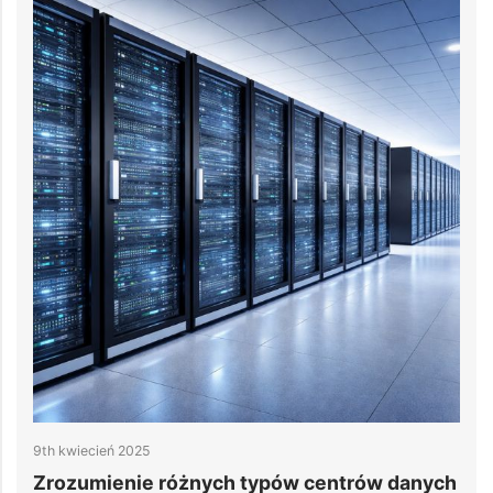
25
8th kwiecień 2025
e różnych typów centrów danych
3 kluczowe kryt