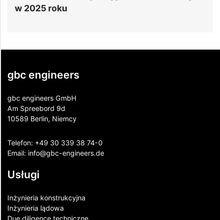
u
budynków odpor
gbc engineers
gbc engineers GmbH
Am Spreebord 9d
10589 Berlin, Niemcy
Telefon:
+49 30 339 38 74-0
Email:
info@gbc-engineers.
de
Usługi
Inżynieria konstrukcyjna
Inżynieria lądowa
Due diligence techniczne