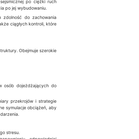
ejsmicznej po ciężki ruch
cia po jej wybudowaniu.
ch zdolność do zachowania
akże ciągłych kontroli, które
struktury. Obejmuje szerokie
.
w osób dojeżdżających do
ary przekrojów i strategie
ane symulacje obciążeń, aby
darzenia.
go stresu.
apewnieniu odpowiedniej