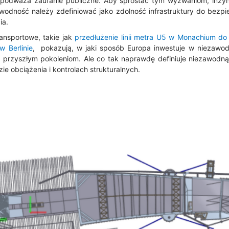
 podważa zaufanie publiczne. Aby sprostać tym wyzwaniom, inży
wodność należy zdefiniować jako zdolność infrastruktury do bez
ia.
ransportowe, takie jak
przedłużenie linii metra U5 w Monachium do
w Berlinie
, pokazują, w jaki sposób Europa inwestuje w niezawo
 przyszłym pokoleniom. Ale co tak naprawdę definiuje niezawodną
zie obciążenia i kontrolach strukturalnych.