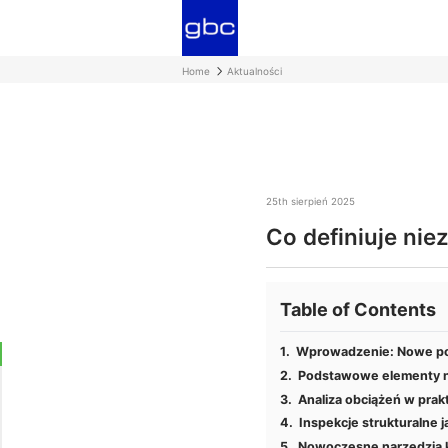
Home
Aktualności
25th sierpień 2025
Co definiuje nie
Table of Contents
Wprowadzenie: Nowe pod
Podstawowe elementy ni
Analiza obciążeń w prak
Inspekcje strukturalne j
Nowoczesne narzędzia k