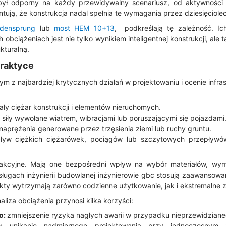
był odporny na każdy przewidywalny scenariusz, od aktywności s
tują, że konstrukcja nadal spełnia te wymagania przez dziesięciole
ldensprung
lub
most HEM 10+13
, podkreślają tę zależność. I
obciążeniach jest nie tylko wynikiem inteligentnej konstrukcji, ale t
kturalną.
praktyce
nym z najbardziej krytycznych działań w projektowaniu i ocenie infra
ały ciężar konstrukcji i elementów nieruchomych.
siły wywołane wiatrem, wibracjami lub poruszającymi się pojazdami
naprężenia generowane przez trzęsienia ziemi lub ruchy gruntu.
yw ciężkich ciężarówek, pociągów lub szczytowych przepływó
rakcyjne. Mają one bezpośredni wpływ na wybór materiałów, wymi
sługach inżynierii budowlanej inżynierowie gbc stosują zaawansow
kty wytrzymają zarówno codzienne użytkowanie, jak i ekstremalne z
iza obciążenia przynosi kilka korzyści:
o:
zmniejszenie ryzyka nagłych awarii w przypadku nieprzewidziane
:
unikanie nadmiernego projektowania przy jednoczesnym z