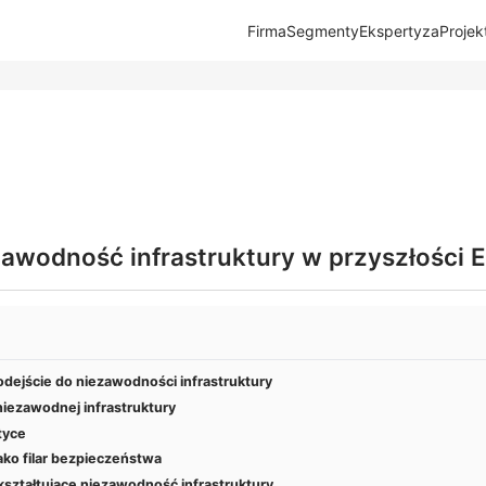
Firma
Segmenty
Ekspertyza
Projek
zawodność infrastruktury w przyszłości 
ejście do niezawodności infrastruktury
ezawodnej infrastruktury
tyce
ako filar bezpieczeństwa
ształtujące niezawodność infrastruktury