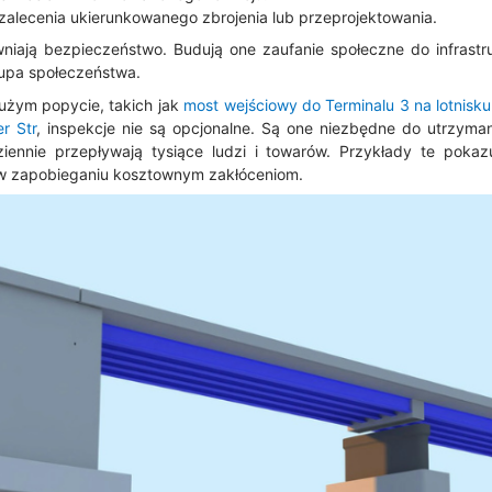
alecenia ukierunkowanego zbrojenia lub przeprojektowania.
wniają bezpieczeństwo. Budują one zaufanie społeczne do infrastru
upa społeczeństwa.
żym popycie, takich jak
most wejściowy do Terminalu 3 na lotnisku
r Str
, inspekcje nie są opcjonalne. Są one niezbędne do utrzyman
iennie przepływają tysiące ludzi i towarów. Przykłady te pokazu
ry w zapobieganiu kosztownym zakłóceniom.