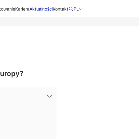
towanie
Kariera
Aktualności
Kontakt​
PL
Europy?