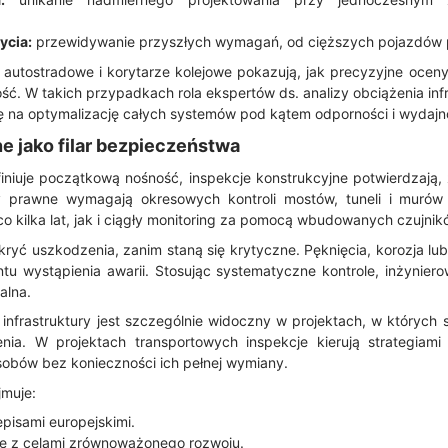
ycia:
przewidywanie przyszłych wymagań, od cięższych pojazdów 
y autostradowe i korytarze kolejowe pokazują, jak precyzyjne oceny
ć. W takich przypadkach rola ekspertów ds. analizy obciążenia infra
się na optymalizację całych systemów pod kątem odporności i wydajn
ne jako filar bezpieczeństwa
efiniuje początkową nośność, inspekcje konstrukcyjne potwierdzają
y prawne wymagają okresowych kontroli mostów, tuneli i murów
o kilka lat, jak i ciągły monitoring za pomocą wbudowanych czujnik
ykryć uszkodzenia, zanim staną się krytyczne. Pęknięcia, korozja l
u wystąpienia awarii. Stosując systematyczne kontrole, inżyniero
alna.
j infrastruktury jest szczególnie widoczny w projektach, w których
nia. W projektach transportowych inspekcje kierują strategiami 
obów bez konieczności ich pełnej wymiany.
jmuje:
episami europejskimi.
e z celami zrównoważonego rozwoju.