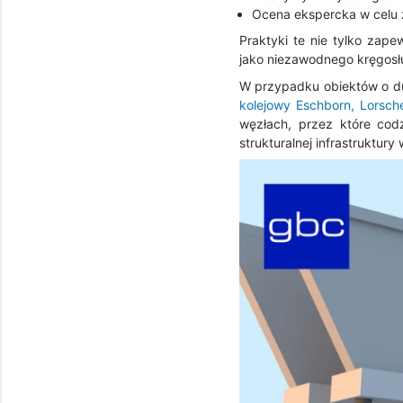
Ocena ekspercka w celu z
Praktyki te nie tylko zape
jako niezawodnego kręgosł
W przypadku obiektów o du
kolejowy Eschborn, Lorsche
węzłach, przez które codz
strukturalnej infrastruktu