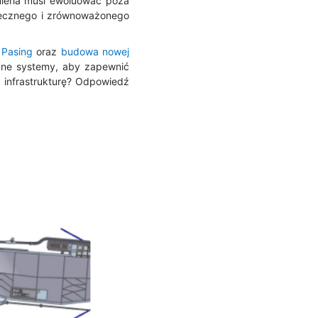
nieria musi ewoluować poza
piecznego i zrównoważonego
 Pasing
oraz
budowa nowej
dne systemy, aby zapewnić
 infrastrukturę? Odpowiedź