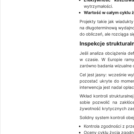
wytrzymałości.
Wartość w całym cyklu ż
Projekty takie jak wiadukt
na długoterminową wydajnoś
do obliczeń, ale rozciąga 
Inspekcje struktural
Jeśli analiza obciążenia d
w czasie. W Europie ram
zarówno badania wizualne c
Cel jest jasny: wcześnie w
pozostać ukryte do moment
interwencja jest nadal opłac
Wkład kontroli strukturalne
sobie pozwolić na zakłóce
żywotność krytycznych zas
Solidny system kontroli obe
Kontrola zgodności z prz
Oceny cyklu życia zgodn