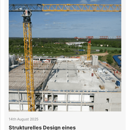
14th August 2025
2
Strukturelles Design eines
W