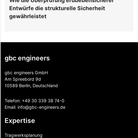
e Überprüfung erdbebensicherer
Top 5 Hype
fe die strukturelle Sicherheit
Rechenzen
leistet
gbc engineers
gbc engineers GmbH
Am Spreebord 9d
10589 Berlin, Deutschland
Telefon:
+49 30 339 38 74-0
Email:
info@gbc-engineers.
de
Expertise
Tragwerksplanung