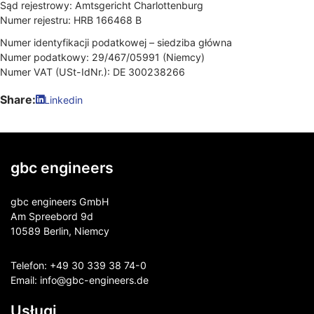
Sąd rejestrowy: Amtsgericht Charlottenburg
Numer rejestru: HRB 166468 B
Numer identyfikacji podatkowej – siedziba główna
Numer podatkowy: 29/467/05991 (Niemcy)
Numer VAT (USt-IdNr.): DE 300238266
Share:
Linkedin
gbc engineers
gbc engineers GmbH
Am Spreebord 9d
10589 Berlin, Niemcy
Telefon:
+49 30 339 38 74-0
Email:
info@gbc-engineers.
de
Usługi