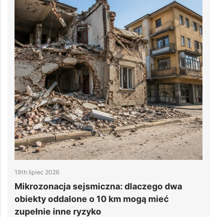
19th lipiec 2026
1
e
Mikrozonacja sejsmiczna: dlaczego dwa
6
obiekty oddalone o 10 km mogą mieć
d
zupełnie inne ryzyko