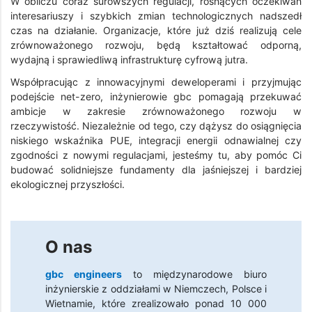
W obliczu coraz surowszych regulacji, rosnących oczekiwań
interesariuszy i szybkich zmian technologicznych nadszedł
czas na działanie. Organizacje, które już dziś realizują cele
zrównoważonego rozwoju, będą kształtować odporną,
wydajną i sprawiedliwą infrastrukturę cyfrową jutra.
Współpracując z innowacyjnymi deweloperami i przyjmując
podejście net-zero, inżynierowie gbc pomagają przekuwać
ambicje w zakresie zrównoważonego rozwoju w
rzeczywistość. Niezależnie od tego, czy dążysz do osiągnięcia
niskiego wskaźnika PUE, integracji energii odnawialnej czy
zgodności z nowymi regulacjami, jesteśmy tu, aby pomóc Ci
budować solidniejsze fundamenty dla jaśniejszej i bardziej
ekologicznej przyszłości.
O nas
gbc engineers
to międzynarodowe biuro
inżynierskie z oddziałami w Niemczech, Polsce i
Wietnamie, które zrealizowało ponad 10 000