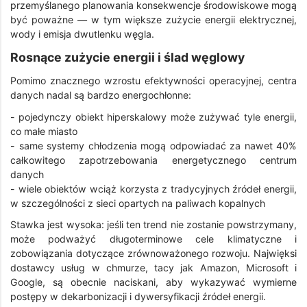
przemyślanego planowania konsekwencje środowiskowe mogą
być poważne — w tym większe zużycie energii elektrycznej,
wody i emisja dwutlenku węgla.
Rosnące zużycie energii i ślad węglowy
Pomimo znacznego wzrostu efektywności operacyjnej, centra
danych nadal są bardzo energochłonne:
- pojedynczy obiekt hiperskalowy może zużywać tyle energii,
co małe miasto
- same systemy chłodzenia mogą odpowiadać za nawet 40%
całkowitego zapotrzebowania energetycznego centrum
danych
- wiele obiektów wciąż korzysta z tradycyjnych źródeł energii,
w szczególności z sieci opartych na paliwach kopalnych
Stawka jest wysoka: jeśli ten trend nie zostanie powstrzymany,
może podważyć długoterminowe cele klimatyczne i
zobowiązania dotyczące zrównoważonego rozwoju. Najwięksi
dostawcy usług w chmurze, tacy jak Amazon, Microsoft i
Google, są obecnie naciskani, aby wykazywać wymierne
postępy w dekarbonizacji i dywersyfikacji źródeł energii.