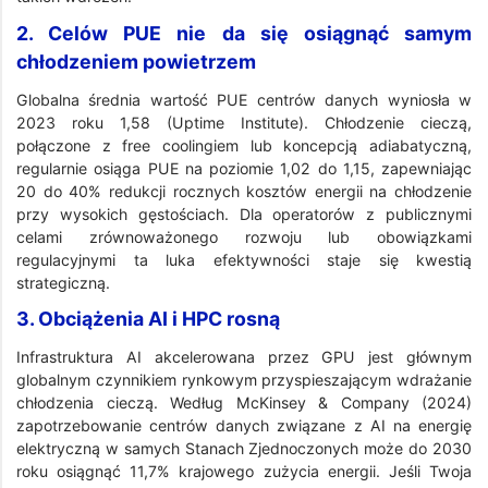
2. Celów PUE nie da się osiągnąć samym
chłodzeniem powietrzem
Globalna średnia wartość PUE centrów danych wyniosła w
2023 roku 1,58 (Uptime Institute). Chłodzenie cieczą,
połączone z free coolingiem lub koncepcją adiabatyczną,
regularnie osiąga PUE na poziomie 1,02 do 1,15, zapewniając
20 do 40% redukcji rocznych kosztów energii na chłodzenie
przy wysokich gęstościach. Dla operatorów z publicznymi
celami zrównoważonego rozwoju lub obowiązkami
regulacyjnymi ta luka efektywności staje się kwestią
strategiczną.
3. Obciążenia AI i HPC rosną
Infrastruktura AI akcelerowana przez GPU jest głównym
globalnym czynnikiem rynkowym przyspieszającym wdrażanie
chłodzenia cieczą. Według McKinsey & Company (2024)
zapotrzebowanie centrów danych związane z AI na energię
elektryczną w samych Stanach Zjednoczonych może do 2030
roku osiągnąć 11,7% krajowego zużycia energii. Jeśli Twoja