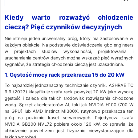
Kiedy warto rozważyć chłodzenie
cieczą? Pięć czynników decyzyjnych
Nie istnieje jeden uniwersalny próg, który ma zastosowanie w
każdym obiekcie. Na podstawie doświadczenia gbc engineers
w projektach studiów wykonalności, projektowania i
uruchamiania centrów danych można wskazać pięć wyraźnych
sygnałów, że strategia chłodzenia cieczą jest uzasadniona.
1. Gęstość mocy rack przekracza 15 do 20 kW
To najbardziej jednoznaczny technicznie czynnik. ASHRAE TC
9.9 (2023) klasyfikuje szafy rack powyżej 20 kW jako wysoką
gęstość i zaleca dla takich środowisk rozwiązania chłodzone
wodą. Sprzęt akceleratorów AI, taki jak NVIDIA H100 (700 W
na GPU) lub AMD Instinct MI300X, rutynowo przekracza ten
próg na poziomie kaset serwerowych. Pojedyncza szafa
NVIDIA GB200 NVL72 pobiera około 120 kW, co sprawia, że
chłodzenie powietrzem jest fizycznie niewystarczające dla
takich wdrożeń.