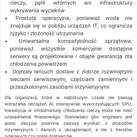
cieczy, pętli wtórnych ani infrastruktury
wykrywania wycieków
Prostota operacyjna, ponieważ woda nie
znajduje się w pobliżu urządzeń IT, co ogranicza
ryzyko i złożoność utrzymania
Uniwersalna kompatybilność sprzętowa,
ponieważ wszystkie komercyjnie dostępne
serwery są projektowane i objęte gwarancją dla
chłodzenia powietrzem
Dojrzały łańcuch dostaw z dobrze rozwiniętymi
sieciami serwisowymi, częściami zamiennymi i
przeszkolonymi zasobami inżynieryjnymi
Dla organizacji, które w najbliższym czasie nie planują
wdrażania obciążeń AI intensywnie wykorzystujących GPU,
inwestycja w infrastrukturę chłodzenia cieczą może nie mieć
uzasadnienia finansowego. Stanowisko gbc engineers jest
jasne: decyzja powinna zawsze wynikać z dowodów
inżynieryjnych i danych o obciążeniach, a nie z trendów
rynkowych czy presji dostawców.