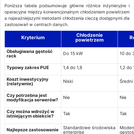
Poniższa tabela podsumowuje główne różnice inżynieryjne i
operacyjne między konwencjonalnym chłodzeniem powietrzem
a najważniejszymi metodami chłodzenia cieczą dostępnymi dla
zastosowań w centrach danych.
Chłodzenie
Kryterium
R
powietrzem
Obsługiwana gęstość
Do 15 kW
10 do 
rack
Typowy zakres PUE
1,4 do 1,8
1,2 do 
Koszt inwestycyjny
Niski
Średni
(relatywnie)
Czy potrzebna jest
Nie
Nie
modyfikacja serwerów?
Czy można wdrożyć w
Tak
Tak
istniejącym obiekcie?
Standardowe środowiska
Modern
Najlepsze zastosowanie
enterprise
gęstoś