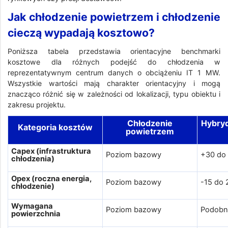
Jak chłodzenie powietrzem i chłodzenie
cieczą wypadają kosztowo?
Poniższa tabela przedstawia orientacyjne benchmarki
kosztowe dla różnych podejść do chłodzenia w
reprezentatywnym centrum danych o obciążeniu IT 1 MW.
Wszystkie wartości mają charakter orientacyjny i mogą
znacząco różnić się w zależności od lokalizacji, typu obiektu i
zakresu projektu.
Chłodzenie
Hybryd
Kategoria kosztów
powietrzem
Capex (infrastruktura
Poziom bazowy
+30 do
chłodzenia)
Opex (roczna energia,
Poziom bazowy
-15 do
chłodzenie)
Wymagana
Poziom bazowy
Podobn
powierzchnia