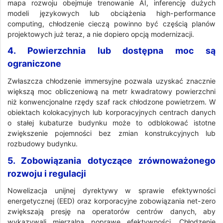
mapa rozwoju obejmuje trenowanie AI, inferencję dużych
modeli językowych lub obciążenia high-performance
computing, chłodzenie cieczą powinno być częścią planów
projektowych już teraz, a nie dopiero opcją modernizacji.
4. Powierzchnia lub dostępna moc są
ograniczone
Zwłaszcza chłodzenie immersyjne pozwala uzyskać znacznie
większą moc obliczeniową na metr kwadratowy powierzchni
niż konwencjonalne rzędy szaf rack chłodzone powietrzem. W
obiektach kolokacyjnych lub korporacyjnych centrach danych
o stałej kubaturze budynku może to odblokować istotne
zwiększenie pojemności bez zmian konstrukcyjnych lub
rozbudowy budynku.
5. Zobowiązania dotyczące zrównoważonego
rozwoju i regulacji
Nowelizacja unijnej dyrektywy w sprawie efektywności
energetycznej (EED) oraz korporacyjne zobowiązania net-zero
zwiększają presję na operatorów centrów danych, aby
wykazywali mierzalną poprawę efektywności. Chłodzenie