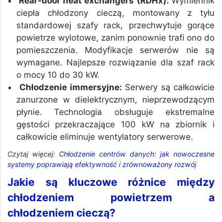
Rear-door heat exchangers (RDHx):
Wymiennik
ciepła chłodzony cieczą, montowany z tyłu
standardowej szafy rack, przechwytuje gorące
powietrze wylotowe, zanim ponownie trafi ono do
pomieszczenia. Modyfikacje serwerów nie są
wymagane. Najlepsze rozwiązanie dla szaf rack
o mocy 10 do 30 kW.
Chłodzenie immersyjne:
Serwery są całkowicie
zanurzone w dielektrycznym, nieprzewodzącym
płynie. Technologia obsługuje ekstremalne
gęstości przekraczające 100 kW na zbiornik i
całkowicie eliminuje wentylatory serwerowe.
Czytaj więcej:
Chłodzenie centrów danych: jak nowoczesne
systemy poprawiają efektywność i zrównoważony rozwój
Jakie są kluczowe różnice między
chłodzeniem powietrzem a
chłodzeniem cieczą?