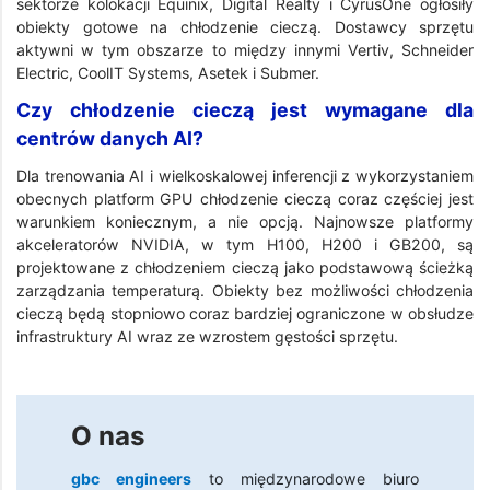
sektorze kolokacji Equinix, Digital Realty i CyrusOne ogłosiły
obiekty gotowe na chłodzenie cieczą. Dostawcy sprzętu
aktywni w tym obszarze to między innymi Vertiv, Schneider
Electric, CoolIT Systems, Asetek i Submer.
Czy chłodzenie cieczą jest wymagane dla
centrów danych AI?
Dla trenowania AI i wielkoskalowej inferencji z wykorzystaniem
obecnych platform GPU chłodzenie cieczą coraz częściej jest
warunkiem koniecznym, a nie opcją. Najnowsze platformy
akceleratorów NVIDIA, w tym H100, H200 i GB200, są
projektowane z chłodzeniem cieczą jako podstawową ścieżką
zarządzania temperaturą. Obiekty bez możliwości chłodzenia
cieczą będą stopniowo coraz bardziej ograniczone w obsłudze
infrastruktury AI wraz ze wzrostem gęstości sprzętu.
O nas
gbc engineers
to międzynarodowe biuro