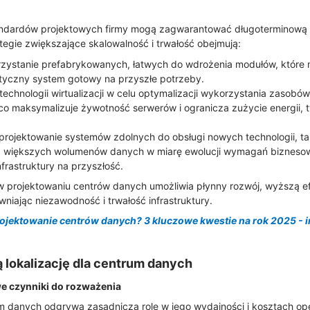
andardów projektowych firmy mogą zagwarantować długoterminową 
egie zwiększające skalowalność i trwałość obejmują:
rzystanie prefabrykowanych, łatwych do wdrożenia modułów, które
styczny system gotowy na przyszłe potrzeby.
technologii wirtualizacji w celu optymalizacji wykorzystania zasobów
co maksymalizuje żywotność serwerów i ogranicza zużycie energii, 
 projektowanie systemów zdolnych do obsługi nowych technologii, ta
ania większych wolumenów danych w miarę ewolucji wymagań bizneso
frastruktury na przyszłość.
w projektowaniu centrów danych umożliwia płynny rozwój, wyższą e
niając niezawodność i trwałość infrastruktury.
rojektowanie centrów danych? 3 kluczowe kwestie na rok 2025 - 
 lokalizację dla centrum danych
we czynniki do rozważenia
um danych odgrywa zasadniczą rolę w jego wydajności i kosztach op