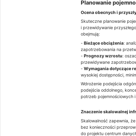
Planowanie pojemnoś
Ocena obecnych i przyszł
Skuteczne planowanie poje
i przewidywanie przyszłeg
obejmują:
-
Bieżące obciążenia
: anal
zapotrzebowania na przetw
-
Prognozy wzrostu
: osza
przewidywane zapotrzebowa
-
Wymagania dotyczące re
wysokiej dostępności, mini
Wdrożenie podejścia odgór
podejścia oddolnego, konce
potrzeb pojemnościowych i 
Znaczenie skalowalnej inf
Skalowalność zapewnia, że
bez konieczności przeprowa
do projektu centrum danych