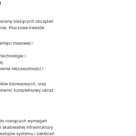
h
 ocenę bieżących obciążeń
nia. Kluczowe kwestie
pamięci masowej i
technologie i
j.
ienia niezawodności i
elów biznesowych, oraz
zapewnić kompleksowy obraz
ę do rosnących wymagań
skalowalnej infrastruktury
estojów systemu i zakłóceń