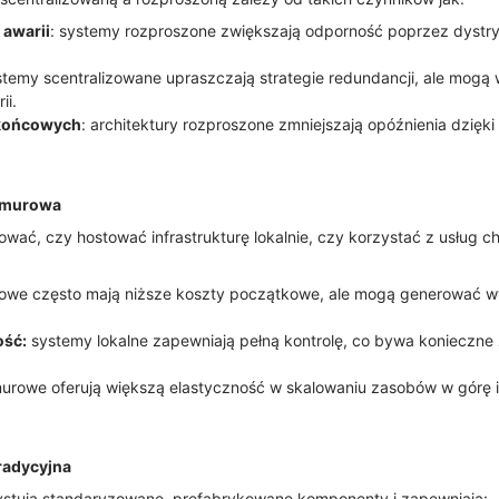
 awarii
: systemy rozproszone zwiększają odporność poprzez dystr
stemy scentralizowane upraszczają strategie redundancji, ale mogą
ii.
 końcowych
: architektury rozproszone zmniejszają opóźnienia dzię
chmurowa
ać, czy hostować infrastrukturę lokalnie, czy korzystać z usług 
rowe często mają niższe koszty początkowe, ale mogą generować w
ość:
systemy lokalne zapewniają pełną kontrolę, co bywa konieczn
murowe oferują większą elastyczność w skalowaniu zasobów w górę i
radycyjna
stują standaryzowane, prefabrykowane komponenty i zapewniają: