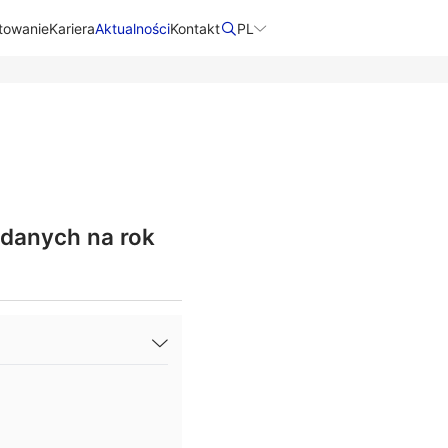
towanie
Kariera
Aktualności
Kontakt​
PL
 danych na rok