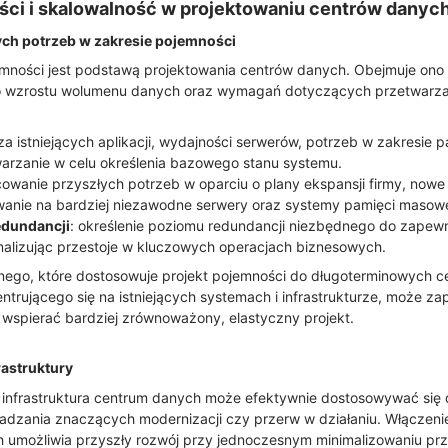
ci i skalowalność w projektowaniu centrów danyc
ych potrzeb w zakresie pojemności
mności jest podstawą projektowania centrów danych. Obejmuje ono
o wzrostu wolumenu danych oraz wymagań dotyczących przetwarza
iza istniejących aplikacji, wydajności serwerów, potrzeb w zakresie 
arzanie w celu określenia bazowego stanu systemu.
cowanie przyszłych potrzeb w oparciu o plany ekspansji firmy, nowe 
nie na bardziej niezawodne serwery oraz systemy pamięci masowe
dundancji
: określenie poziomu redundancji niezbędnego do zapewn
malizując przestoje w kluczowych operacjach biznesowych.
nego, które dostosowuje projekt pojemności do długoterminowych c
ntrującego się na istniejących systemach i infrastrukturze, może 
wspierać bardziej zrównoważony, elastyczny projekt.
rastruktury
 infrastruktura centrum danych może efektywnie dostosowywać si
dzania znaczących modernizacji czy przerw w działaniu. Włączenie 
 umożliwia przyszły rozwój przy jednoczesnym minimalizowaniu prz