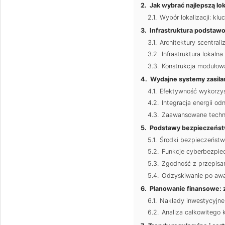
Jak wybrać najlepszą lo
Wybór lokalizacji: kl
Infrastruktura podstaw
Architektury scentral
Infrastruktura lokaln
Konstrukcja modułowa
Wydajne systemy zasilan
Efektywność wykorzyst
Integracja energii od
Zaawansowane technik
Podstawy bezpieczeństw
Środki bezpieczeństw
Funkcje cyberbezpie
Zgodność z przepisa
Odzyskiwanie po awari
Planowanie finansowe: z
Nakłady inwestycyjne 
Analiza całkowitego 