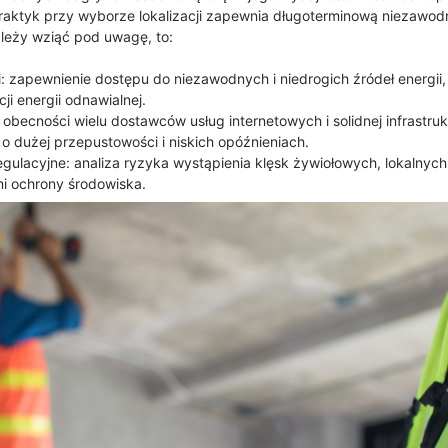
raktyk przy wyborze lokalizacji zapewnia długoterminową niezawodn
ależy wziąć pod uwagę, to:
ii: zapewnienie dostępu do niezawodnych i niedrogich źródeł energii
i energii odnawialnej.
 obecności wielu dostawców usług internetowych i solidnej infrastru
 dużej przepustowości i niskich opóźnieniach.
egulacyjne: analiza ryzyka wystąpienia klęsk żywiołowych, lokalny
i ochrony środowiska.