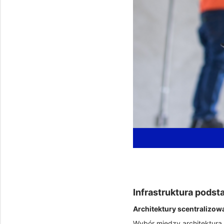
Infrastruktura pods
Architektury scentralizo
Wybór między architekturą 