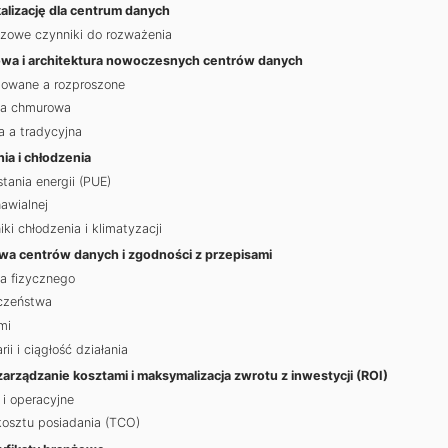
kalizację dla centrum danych
uczowe czynniki do rozważenia
owa i architektura nowoczesnych centrów danych
izowane a rozproszone
a a chmurowa
 a tradycyjna
ia i chłodzenia
ania energii (PUE)
nawialnej
i chłodzenia i klimatyzacji
a centrów danych i zgodności z przepisami
a fizycznego
czeństwa
mi
i i ciągłość działania
arządzanie kosztami i maksymalizacja zwrotu z inwestycji (ROI)
i operacyjne
kosztu posiadania (TCO)