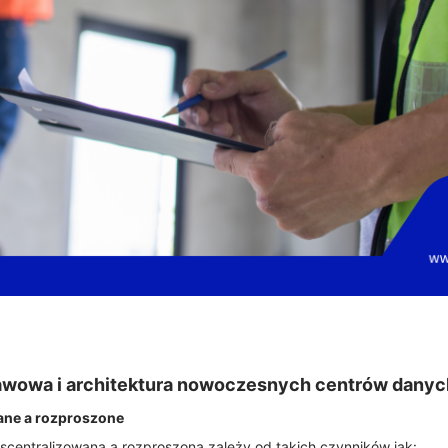
tawowa i architektura nowoczesnych centrów danyc
wane a rozproszone
scentralizowaną a rozproszoną zależy od takich czynników jak: