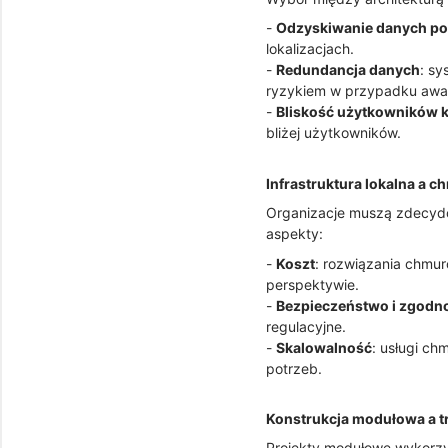
-
Odzyskiwanie danych po
lokalizacjach.
-
Redundancja danych
: sy
ryzykiem w przypadku awar
-
Bliskość użytkowników
bliżej użytkowników.
Infrastruktura lokalna a 
Organizacje muszą zdecydow
aspekty:
-
Koszt
: rozwiązania chmu
perspektywie.
-
Bezpieczeństwo i zgodn
regulacyjne.
-
Skalowalność
: usługi ch
potrzeb.
Konstrukcja modułowa a t
Projekty modułowe wykorzy