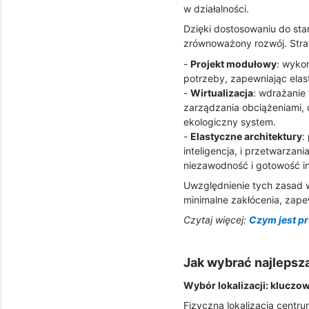
w działalności.
Dzięki dostosowaniu do st
zrównoważony rozwój. Strat
-
Projekt modułowy
: wyko
potrzeby, zapewniając ela
-
Wirtualizacja
: wdrażanie 
zarządzania obciążeniami, 
ekologiczny system.
-
Elastyczne architektury
:
inteligencja, i przetwarz
niezawodność i gotowość in
Uwzględnienie tych zasad 
minimalne zakłócenia, zapew
Czytaj więcej:
Czym jest p
Jak wybrać najlepszą
Wybór lokalizacji: kluczo
Fizyczna lokalizacja centr