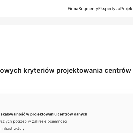
Firma
Segmenty
Ekspertyza
Projek
owych kryteriów projektowania centrów
i skalowalność w projektowaniu centrów danych
szłych potrzeb w zakresie pojemności
 infrastruktury