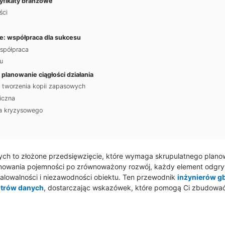
tyfikaty branżowe
ści
e: współpraca dla sukcesu
spółpraca
u
 planowanie ciągłości działania
i tworzenia kopii zapasowych
iczna
ia kryzysowego
ch to złożone przedsięwzięcie, które wymaga skrupulatnego planow
nowania pojemności po zrównoważony rozwój, każdy element odgry
alowalności i niezawodności obiektu. Ten przewodnik
inżynierów g
ntrów danych
, dostarczając wskazówek, które pomogą Ci zbudować 