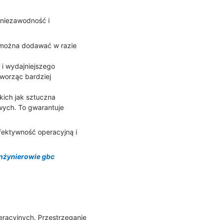
niezawodność i
 można dodawać w razie
 i wydajniejszego
tworząc bardziej
kich jak sztuczna
wych. To gwarantuje
fektywność operacyjną i
inżynierowie gbc
eracyjnych. Przestrzeganie