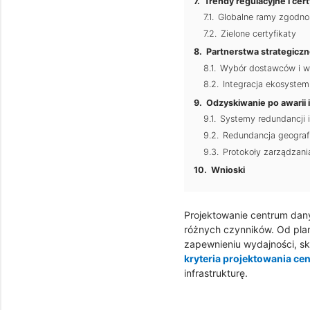
Trendy regulacyjne i cer
Globalne ramy zgodno
Zielone certyfikaty
Partnerstwa strategiczn
Wybór dostawców i w
Integracja ekosystem
Odzyskiwanie po awarii i
Systemy redundancji 
Redundancja geograf
Protokoły zarządzan
Wnioski
Projektowanie centrum dany
różnych czynników. Od pla
zapewnieniu wydajności, sk
kryteria projektowania ce
infrastrukturę.