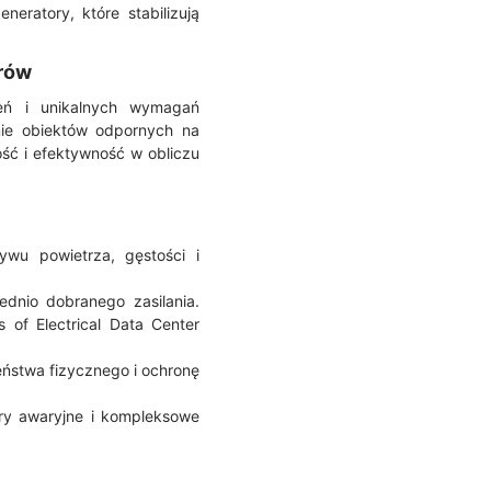
eratory, które stabilizują
erów
eń i unikalnych wymagań
nie obiektów odpornych na
ość i efektywność w obliczu
ywu powietrza, gęstości i
ednio dobranego zasilania.
 of Electrical Data Center
eństwa fizycznego i ochronę
ry awaryjne i kompleksowe