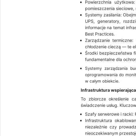
Powierzchnia użytkowa:
pomieszczenia sieciowe, 
Systemy zasilania: Obejmu
UPS, generatory, rozdz
informacje na temat infr
Best Practices.
Zarządzanie termiczne
chłodzenie cieczą — te 
Środki bezpieczeństwa fi
fundamentalne dla ochro
Systemy zarządzania bu
oprogramowania do monitor
w całym obiekcie.
Infrastruktura wspierająca
To zbiorcze określenie 
świadczenie usług. Kluczo
Szafy serwerowe i racki:
Infrastruktura okablowan
niezależnie czy prowad
nieoczekiwanym przesto