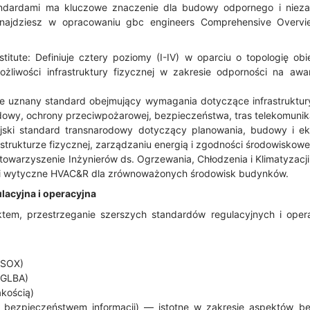
ndardami ma kluczowe znaczenie dla budowy odpornego i niez
znajdziesz w opracowaniu gbc engineers Comprehensive Overvi
titute: Definiuje cztery poziomy (I-IV) w oparciu o topologię obi
liwości infrastruktury fizycznej w zakresie odporności na awarie
ie uznany standard obejmujący wymagania dotyczące infrastruktur
budowy, ochrony przeciwpożarowej, bezpieczeństwa, tras telekomunik
jski standard transnarodowy dotyczący planowania, budowy i eks
astrukturze fizycznej, zarządzaniu energią i zgodności środowiskowe
warzyszenie Inżynierów ds. Ogrzewania, Chłodzenia i Klimatyzacji
 i wytyczne HVAC&R dla zrównoważonych środowisk budynków.
acyjna i operacyjna
em, przestrzeganie szerszych standardów regulacyjnych i opera
(SOX)
(GLBA)
kością)
 bezpieczeństwem informacji) — istotne w zakresie aspektów be