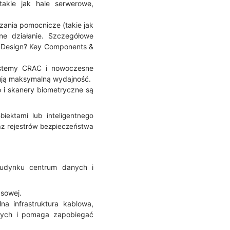
takie jak hale serwerowe,
ązania pomocnicze (takie jak
ne działanie. Szczegółowe
er Design? Key Components &
ystemy CRAC i nowoczesne
ują maksymalną wydajność.
 i skanery biometryczne są
ektami lub inteligentnego
raz rejestrów bezpieczeństwa
budynku centrum danych i
asowej.
na infrastruktura kablowa,
nych i pomaga zapobiegać