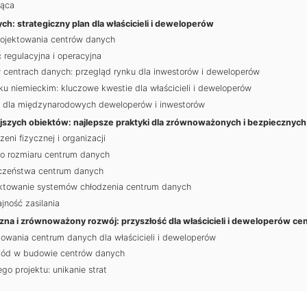
jąca
h: strategiczny plan dla właścicieli i deweloperów
ojektowania centrów danych
regulacyjna i operacyjna
centrach danych: przegląd rynku dla inwestorów i deweloperów
ku niemieckim: kluczowe kwestie dla właścicieli i deweloperów
dla międzynarodowych deweloperów i inwestorów
ejszych obiektów: najlepsze praktyki dla zrównoważonych i bezpiecznyc
eni fizycznej i organizacji
go rozmiaru centrum danych
czeństwa centrum danych
towanie systemów chłodzenia centrum danych
ność zasilania
na i zrównoważony rozwój: przyszłość dla właścicieli i deweloperów ce
ktowania centrum danych dla właścicieli i deweloperów
kód w budowie centrów danych
o projektu: unikanie strat