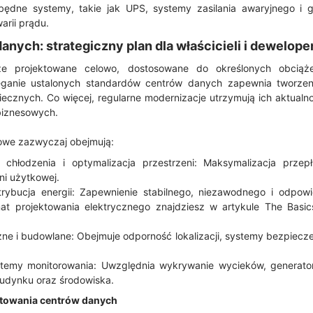
będne systemy, takie jak UPS, systemy zasilania awaryjnego i gen
arii prądu.
nych: strategiczny plan dla właścicieli i dewelop
e projektowane celowo, dostosowane do określonych obciąż
zeganie ustalonych standardów centrów danych zapewnia tworze
iecznych. Co więcej, regularne modernizacje utrzymują ich aktualn
biznesowych.
owe zazwyczaj obejmują:
 chłodzenia i optymalizacja przestrzeni: Maksymalizacja przepł
ni użytkowej.
trybucja energii: Zapewnienie stabilnego, niezawodnego i odpowi
mat projektowania elektrycznego znajdziesz w artykule The Basics
zne i budowlane: Obejmuje odporność lokalizacji, systemy bezpiecz
ystemy monitorowania: Uwzględnia wykrywanie wycieków, generato
udynku oraz środowiska.
ktowania centrów danych