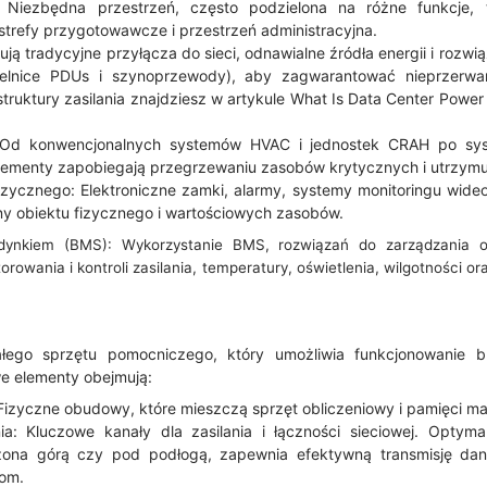
 Niezbędna przestrzeń, często podzielona na różne funkcje, 
strefy przygotowawcze i przestrzeń administracyjna.
ją tradycyjne przyłącza do sieci, odnawialne źródła energii i rozwi
ielnice PDUs i szynoprzewody), aby zagwarantować nieprzerwa
astruktury zasilania znajdziesz w artykule What Is Data Center Pow
: Od konwencjonalnych systemów HVAC i jednostek CRAH po s
elementy zapobiegają przegrzewaniu zasobów krytycznych i utrzym
zycznego: Elektroniczne zamki, alarmy, systemy monitoringu wideo
ny obiektu fizycznego i wartościowych zasobów.
dynkiem (BMS): Wykorzystanie BMS, rozwiązań do zarządzania obi
owania i kontroli zasilania, temperatury, oświetlenia, wilgotności o
całego sprzętu pomocniczego, który umożliwia funkcjonowanie 
we elementy obejmują:
 Fizyczne obudowy, które mieszczą sprzęt obliczeniowy i pamięci m
ia: Kluczowe kanały dla zasilania i łączności sieciowej. Optymal
zona górą czy pod podłogą, zapewnia efektywną transmisję da
jom.