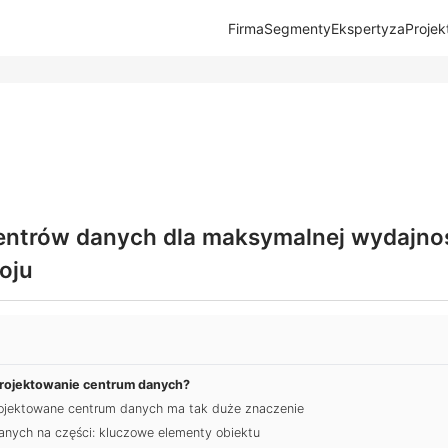
Firma
Segmenty
Ekspertyza
Projek
entrów danych dla maksymalnej wydajnoś
oju
projektowanie centrum danych?
ojektowane centrum danych ma tak duże znaczenie
anych na części: kluczowe elementy obiektu