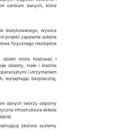
em centrum danych, które
nie dedykowanego, wysoce
i projekt zapewnia solidne
eństwa fizycznego niezbędne
e obiekt może hostować i
je obiekty, małe i średnie
operacyjnymi i utrzymaniem
ch, wynajmując bezpieczną,
trum danych tworzy odporny
yczna infrastruktura składa
jącej.
obejmującą złożone systemy