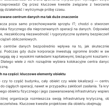
 przeprowadzi Cię przez kluczowe kwestie związane z tworzeni
ą działalność i wytrzymuje próbę czasu.
towane centrum danych ma tak duże znaczenie
acza poza samo przechowywanie sprzętu IT; chodzi o stworze
ska fizycznego dla nieprzerwanych operacji na danych. Odpowiedn
anie, niezakłóconą niezawodność i rygorystyczne systemy bezpiecz
ciążeń obliczeniowych.
e centrów danych bezpośrednio wpływa na to, jak skuteczni
i. Podczas gdy duże korporacje inwestują ogromne środki w swo
agają się z wysokimi nakładami kapitałowymi, bieżącymi kosztami 
Dlatego wiele z nich rozsądnie wybiera kolokacyjne centra dany
czną.
h na części: kluczowe elementy obiektu
— czy to część budynku, cały obiekt czy wiele lokalizacji — cen
o ciągłych operacji, nawet w przypadku zakłóceń zasilania. Ta kryt
ego obiektu fizycznego i jego zaawansowanej infrastruktury wspiera
której organizacja rozmieszcza swoją infrastrukturę krytyczną, 
zpieczeństwa. Kluczowe kwestie projektowe dla obiektu obejmują: