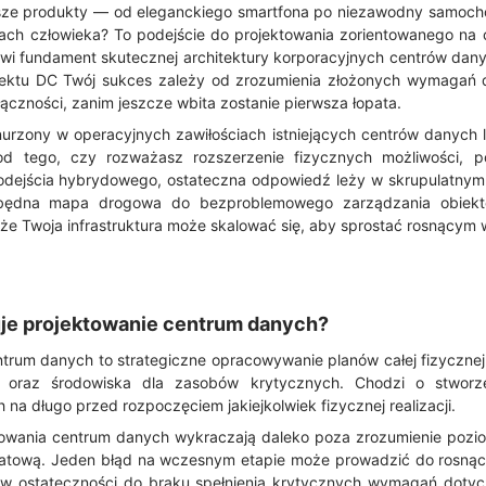
psze produkty — od eleganckiego smartfona po niezawodny samoch
ach człowieka? To podejście do projektowania zorientowanego na c
i fundament skutecznej architektury korporacyjnych centrów danyc
jektu DC Twój sukces zależy od zrozumienia złożonych wymagań 
ączności, zanim jeszcze wbita zostanie pierwsza łopata.
urzony w operacyjnych zawiłościach istniejących centrów danych 
od tego, czy rozważasz rozszerzenie fizycznych możliwości, p
podejścia hybrydowego, ostateczna odpowiedź leży w skrupulatnym 
będna mapa drogowa do bezproblemowego zarządzania obiektem
 że Twoja infrastruktura może skalować się, aby sprostać rosnący
je projektowanie centrum danych?
ntrum danych to strategiczne opracowywanie planów całej fizycznej i
go oraz środowiska dla zasobów krytycznych. Chodzi o stworz
na długo przed rozpoczęciem jakiejkolwiek fizycznej realizacji.
towania centrum danych wykraczają daleko poza zrozumienie pozi
atową. Jeden błąd na wczesnym etapie może prowadzić do rosnąc
w ostateczności do braku spełnienia krytycznych wymagań dotyczą