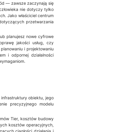
ód — zawsze zaczynają się
złowieka nie dotyczy tylko
h. Jako właściciel centrum
dotyczących przetwarzania
lub planujesz nowe cyfrowe
oprawę jakości usług, czy
planowaniu i projektowaniu
 i odpornej działalności
m wymaganiom.
nfrastruktury obiektu, jego
enie precyzyjnego modelu
omów Tier, kosztów budowy
ych kosztów operacyjnych,
cych ciągłości działania i