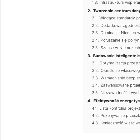
Infrastruktura wspiera
Tworzenie centrum danyc
Wiodące standardy pr
Dodatkowa zgodność 
Dominacja Niemiec w 
Poruszanie się po ryn
Szanse w Niemczech 
Budowanie inteligentni
Optymalizacja przestrz
Określenie właściwe
Wzmacnianie bezpie
Zaawansowane projek
Niezawodność i wydaj
Efektywność energetycz
Lista kontrolna proje
Pokonywanie przesz
Konieczność właściweg