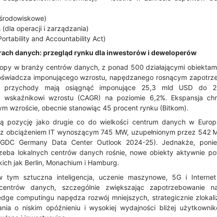
 środowiskowe)
dla operacji i zarządzania)
ortability and Accountability Act)
rach danych: przegląd rynku dla inwestorów i deweloperów
opy w branży centrów danych, z ponad 500 działającymi obiektami. 
doświadcza imponującego wzrostu, napędzanego rosnącym zapotrze
ta przychody mają osiągnąć imponujące 25,3 mld USD do 
wskaźnikowi wzrostu (CAGR) na poziomie 6,2%. Ekspansja c
m wzroście, obecnie stanowiąc 45 procent rynku (Bitkom).
oją pozycję jako drugie co do wielkości centrum danych w Europ
i z obciążeniem IT wynoszącym 745 MW, uzupełnionym przez 542 M
GDC Germany Data Center Outlook 2024-25). Jednakże, poni
eba lokalnych centrów danych rośnie, nowe obiekty aktywnie pow
ich jak Berlin, Monachium i Hamburg.
w tym sztuczna inteligencja, uczenie maszynowe, 5G i Interne
 centrów danych, szczególnie zwiększając zapotrzebowanie n
 edge computingu napędza rozwój mniejszych, strategicznie zloka
zania o niskim opóźnieniu i wysokiej wydajności bliżej użytkow