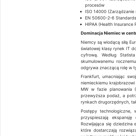
procesów
ISO 14000 (Zarządzanie
EN 50600-2-6 Standards (
HIPAA (Health Insurance P
Dominacja Niemiec w cent
Niemcy są wiodącą siłą Eur
światowej klasy rynek IT 
cyfrową. Według Statis
skumulowanemu rocznemu 
odgrywa znaczącą rolę w ty
Frankfurt, umacniając sw
niemieckiemu krajobrazow
MW w fazie planowania (
przewyższa podaż, a potrz
rynkach drugorzędnych, tak
Postępy technologiczne, 
przyspieszają ekspansję
Rozwijająca się dziedzina
które dostarczają rozwią