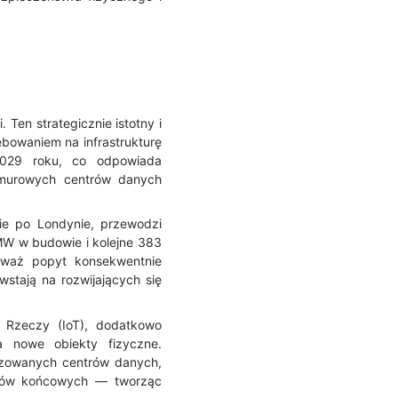
Ten strategicznie istotny i
bowaniem na infrastrukturę
2029 roku, co odpowiada
hmurowych centrów danych
ie po Londynie, przewodzi
W w budowie i kolejne 383
eważ popyt konsekwentnie
stają na rozwijających się
t Rzeczy (IoT), dodatkowo
a nowe obiekty fizyczne.
lizowanych centrów danych,
ników końcowych — tworząc