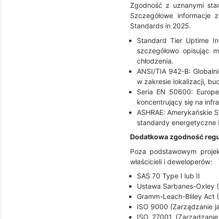
Zgodność z uznanymi sta
Szczegółowe informacje 
Standards in 2025.
Standard Tier Uptime Ins
szczegółowo opisując moż
chłodzenia.
ANSI/TIA 942-B: Globaln
w zakresie lokalizacji, 
Seria EN 50600: Europe
koncentrujący się na infr
ASHRAE: Amerykańskie Sto
standardy energetyczne
Dodatkowa zgodność regul
Poza podstawowym projekt
właścicieli i deweloperów:
SAS 70 Type I lub II
Ustawa Sarbanes-Oxley 
Gramm-Leach-Bliley Act 
ISO 9000 (Zarządzanie ja
ISO 27001 (Zarządzanie