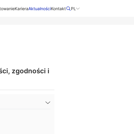
towanie
Kariera
Aktualności
Kontakt​
PL
ci, zgodności i