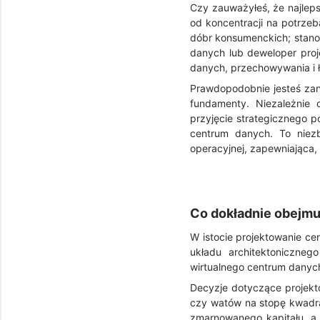
Czy zauważyłeś, że najle
od koncentracji na potrzeb
dóbr konsumenckich; stanow
danych lub deweloper pro
danych, przechowywania i ł
Prawdopodobnie jesteś zan
fundamenty. Niezależnie 
przyjęcie strategicznego 
centrum danych. To niez
operacyjnej, zapewniająca,
Co dokładnie obejmu
W istocie projektowanie ce
układu architektoniczne
wirtualnego centrum danych 
Decyzje dotyczące projek
czy watów na stopę kwadr
zmarnowanego kapitału, a 