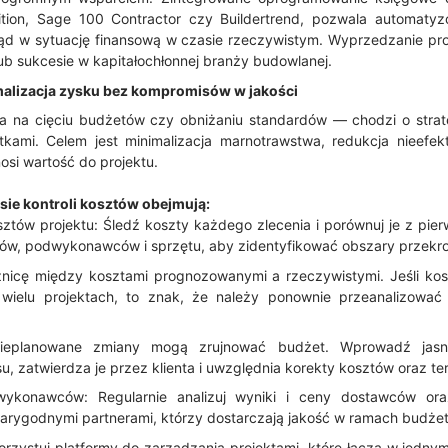
tion, Sage 100 Contractor czy Buildertrend, pozwala automatyz
ląd w sytuację finansową w czasie rzeczywistym. Wyprzedzanie p
b sukcesie w kapitałochłonnej branży budowlanej.
alizacja zysku bez kompromisów w jakości
ga na cięciu budżetów czy obniżaniu standardów — chodzi o strate
ami. Celem jest minimalizacja marnotrawstwa, redukcja nieefek
si wartość do projektu.
sie kontroli kosztów obejmują:
ztów projektu: Śledź koszty każdego zlecenia i porównuj je z pie
ałów, podwykonawców i sprzętu, aby zidentyfikować obszary przekr
nicę między kosztami prognozowanymi a rzeczywistymi. Jeśli koszt
wielu projektach, to znak, że należy ponownie przeanalizowa
Nieplanowane zmiany mogą zrujnować budżet. Wprowadź jasn
, zatwierdza je przez klienta i uwzględnia korekty kosztów oraz te
ykonawców: Regularnie analizuj wyniki i ceny dostawców or
iarygodnymi partnerami, którzy dostarczają jakość w ramach budżet
korzystuj platformy do zarządzania projektami, które łączą w jedny