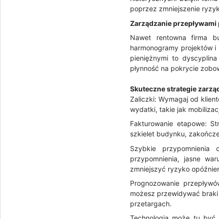
poprzez zmniejszenie ryzy
Zarządzanie przepływami 
Nawet rentowna firma bu
harmonogramy projektów i
pieniężnymi to dyscyplin
płynność na pokrycie zobo
Skuteczne strategie zarzą
Zaliczki: Wymagaj od klien
wydatki, takie jak mobiliza
Fakturowanie etapowe: Str
szkielet budynku, zakończ
Szybkie przypomnienia o
przypomnienia, jasne war
zmniejszyć ryzyko opóźnie
Prognozowanie przepływów
możesz przewidywać braki 
przetargach.
Technologia może tu być