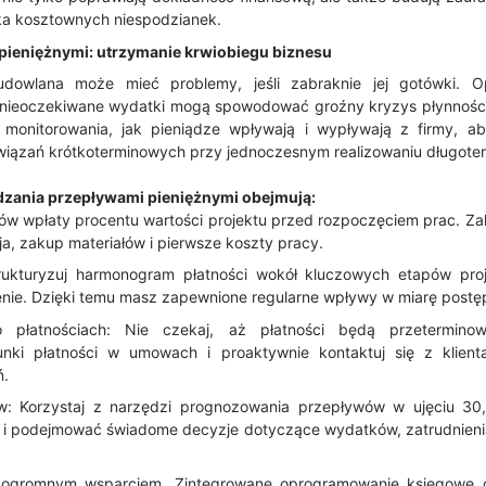
ka kosztownych niespodzianek.
pieniężnymi: utrzymanie krwiobiegu biznesu
dowlana może mieć problemy, jeśli zabraknie jej gotówki. Opó
 nieoczekiwane wydatki mogą spowodować groźny kryzys płynności
a monitorowania, jak pieniądze wpływają i wypływają z firmy, a
wiązań krótkoterminowych przy jednoczesnym realizowaniu długote
dzania przepływami pieniężnymi obejmują:
tów wpłaty procentu wartości projektu przed rozpoczęciem prac. Z
cja, zakup materiałów i pierwsze koszty pracy.
ukturyzuj harmonogram płatności wokół kluczowych etapów proje
enie. Dzięki temu masz zapewnione regularne wpływy w miarę postę
 płatnościach: Nie czekaj, aż płatności będą przetermino
unki płatności w umowach i proaktywnie kontaktuj się z klien
ń.
: Korzystaj z narzędzi prognozowania przepływów w ujęciu 30,
i podejmować świadome decyzje dotyczące wydatków, zatrudnieni
 ogromnym wsparciem. Zintegrowane oprogramowanie księgowe dl