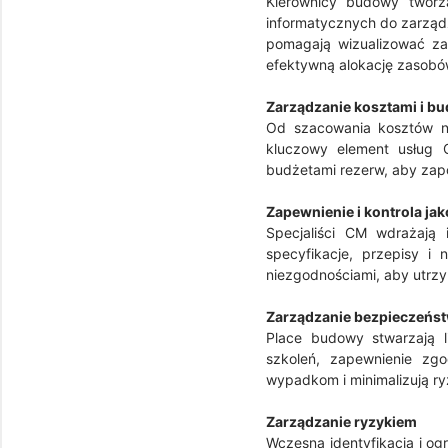
Kierownicy budowy tworz
informatycznych do zarządz
pomagają wizualizować zad
efektywną alokację zasobó
Zarządzanie kosztami i b
Od szacowania kosztów na 
kluczowy element usług C
budżetami rezerw, aby zap
Zapewnienie i kontrola jak
Specjaliści CM wdrażają 
specyfikacje, przepisy i
niezgodnościami, aby utrzy
Zarządzanie bezpieczeńs
Place budowy stwarzają 
szkoleń, zapewnienie zg
wypadkom i minimalizują ry
Zarządzanie ryzykiem
Wczesna identyfikacja i og