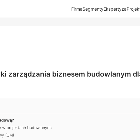
Firma
Segmenty
Ekspertyza
Projek
yki zarządzania biznesem budowlanym d
budową?
ze w projektach budowlanych
wy (CM)