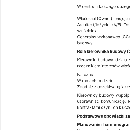
W centrum każdego dużego 
Właściciel (Owner): Inicjuj
Architekt/Inżynier (A/E): 
właściciela.
Generalny wykonawca (GC):
budowy.
Rola kierownika budowy 
Kierownik budowy działa w
rzecznikiem interesów właśc
Na czas
W ramach budżetu
Zgodnie z oczekiwaną jakoś
Kierownicy budowy współpra
usprawniać komunikację. 
kontraktami czyni ich klucz
Podstawowe obowiązki z
Planowanie i harmonogra