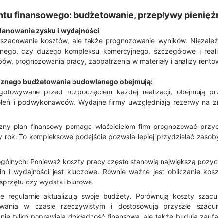
u finansowego: budżetowanie, przepływy pieniężn
lanowanie zysku i wydajności
 szacowanie kosztów, ale także prognozowanie wyników. Niezależ
ego, czy dużego kompleksu komercyjnego, szczegółowe i reali
bów, prognozowania pracy, zaopatrzenia w materiały i analizy rento
cznego budżetowania budowlanego obejmują:
gotowywane przed rozpoczęciem każdej realizacji, obejmują p
woleń i podwykonawców. Wydajne firmy uwzględniają rezerwy na z
zny plan finansowy pomaga właścicielom firm prognozować przych
 rok. To kompleksowe podejście pozwala lepiej przydzielać zasoby
ogólnych: Ponieważ koszty pracy często stanowią największą pozyc
n i wydajności jest kluczowe. Równie ważne jest obliczanie kosz
sprzętu czy wydatki biurowe.
e regularnie aktualizują swoje budżety. Porównują koszty szac
owania w czasie rzeczywistym i dostosowują przyszłe szacu
nie tylko poprawiają dokładność finansową, ale także budują zaufan