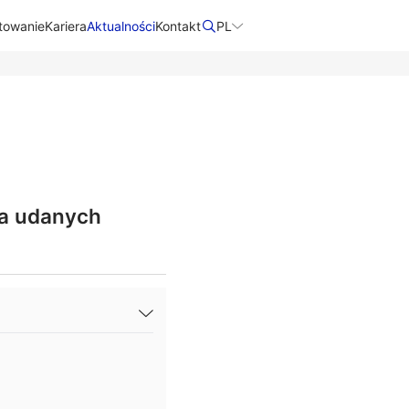
towanie
Kariera
Aktualności
Kontakt​
PL
la udanych