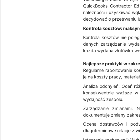
QuickBooks Contractor Edi
należności i uzyskiwać wg
decydować o przetrwaniu lu
Kontrola kosztów: maksym
Kontrola kosztów nie pole
danych zarządzanie wydatk
każda wydana złotówka wno
Najlepsze praktyki w zakre
Regularne raportowanie kos
je na koszty pracy, materi
Analiza odchyleń: Oceń róż
konsekwentnie wyższe w 
wydajność zespołu.
Zarządzanie zmianami: 
dokumentuje zmiany zakresu
Ocena dostawców i podw
długoterminowe relacje z w
Integracja technologii: Wy