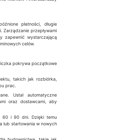
źnione płatności, długie
. Zarządzanie przepływami
by zapewnić wystarczającą
rminowych celów.
aliczka pokrywa początkowe
ktu, takich jak rozbiórka,
pu prac.
wane. Ustal automatyczne
tami oraz dostawcami, aby
 60 i 90 dni. Dzięki temu
a lub startowania w nowych
a budownictwa, takie jak