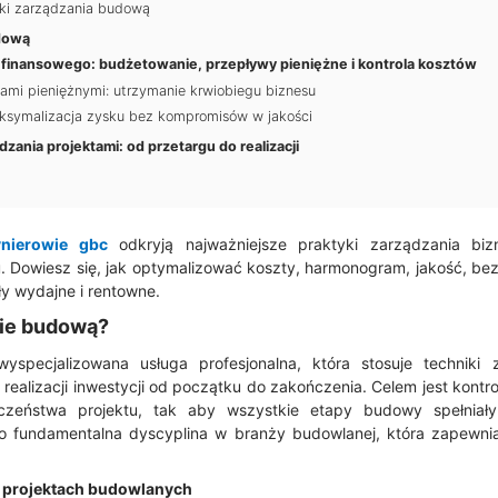
i zarządzania budową
dową
inansowego: budżetowanie, przepływy pieniężne i kontrola kosztów
ami pieniężnymi: utrzymanie krwiobiegu biznesu
aksymalizacja zysku bez kompromisów w jakości
dzania projektami: od przetargu do realizacji
ynierowie gbc
odkryją najważniejsze praktyki zarządzania bi
. Dowiesz się, jak optymalizować koszty, harmonogram, jakość, be
y wydajne i rentowne.
nie budową?
specjalizowana usługa profesjonalna, która stosuje techniki 
i realizacji inwestycji od początku do zakończenia. Celem jest kont
eczeństwa projektu, tak aby wszystkie etapy budowy spełniały
o fundamentalna dyscyplina w branży budowlanej, która zapewnia
w projektach budowlanych