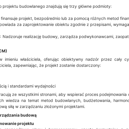
projektu budowlanego znajdują się trzy główne podmioty:
e i finansuje projekt, bezpośrednio lub za pomocą różnych metod fina
Odpowiada za zaprojektowanie obiektu zgodnie z przepisami, wymagan
 Nadzoruje realizację budowy, zarządza podwykonawcami, zaopatrz
(CM)
 imieniu właściciela, oferując obiektywny nadzór przez cały cy
iciela, zapewniając, że projekt zostanie dostarczony:
cią i standardami wydajności
cują ze wszystkimi stronami, aby wspierać proces podejmowania de
Ich wiedza na temat metod budowlanych, budżetowania, harmonog
ową siłą w zarządzaniu złożonymi projektami.
arządzania budową
mowanie projektu