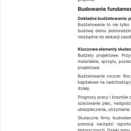
Budowanie fundament
Dokładne budżetowanie: p
Budżetowanie to nie tylko
budowę domu jednorodzinn
niezbędne do alokacji zaso
Kluczowe elementy skute
Budżety projektowe: Przy
materiałów, sprzętu, poz
projektowe.
Budżetowanie roczne: Roc
kapitałowe na nadchodzący
działy.
Prognozy pracy i kosztów 
szacowanie płac, nadgodzi
ubezpieczenia, utrzymanie 
Skuteczne firmy budowlan
pomocą narzędzi raport
historycznych. Dzięki temu 