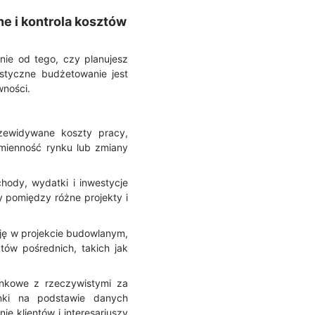
e i kontrola kosztów
nie od tego, czy planujesz
styczne budżetowanie jest
wności.
rzewidywane koszty pracy,
mienność rynku lub zmiany
ody, wydatki i inwestycje
 pomiędzy różne projekty i
ję w projekcie budowlanym,
tów pośrednich, takich jak
unkowe z rzeczywistymi za
nki na podstawie danych
ie klientów i interesariuszy