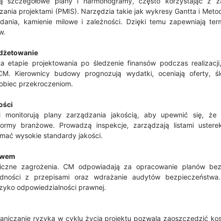
ą szczegółowe plany i harmonogramy, często korzystając z
ania projektami (PMIS). Narzędzia takie jak wykresy Gantta i Meto
ania, kamienie milowe i zależności. Dzięki temu zapewniają te
w.
udżetowanie
etapie projektowania po śledzenie finansów podczas realizacji
M. Kierownicy budowy prognozują wydatki, oceniają oferty, śl
obiec przekroczeniom.
ości
i monitorują plany zarządzania jakością, aby upewnić się, że
 normy branżowe. Prowadzą inspekcje, zarządzają listami ustere
mać wysokie standardy jakości.
twem
liczne zagrożenia. CM odpowiadają za opracowanie planów bez
odności z przepisami oraz wdrażanie audytów bezpieczeństwa.
zyko odpowiedzialności prawnej.
raniczanie ryzyka w cyklu życia projektu pozwala zaoszczędzić ko