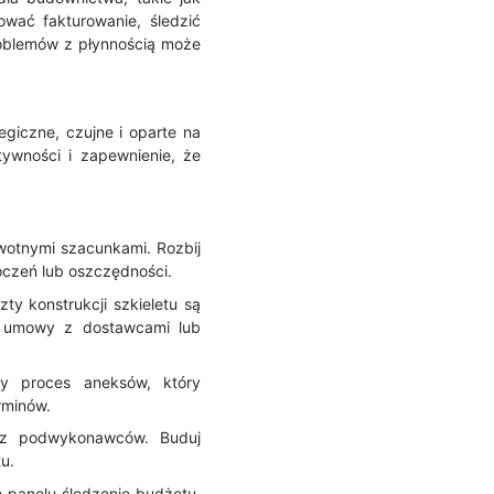
ować fakturowanie, śledzić
roblemów z płynnością może
giczne, czujne i oparte na
tywności i zapewnienie, że
rwotnymi szacunkami. Rozbij
oczeń lub oszczędności.
y konstrukcji szkieletu są
ć umowy z dostawcami lub
y proces aneksów, który
rminów.
az podwykonawców. Buduj
u.
m panelu śledzenie budżetu,