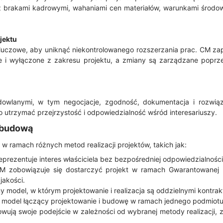
z brakami kadrowymi, wahaniami cen materiałów, warunkami środo
jektu
kluczowe, aby uniknąć niekontrolowanego rozszerzania prac. CM za
ne i wyłączone z zakresu projektu, a zmiany są zarządzane pop
owlanymi, w tym negocjacje, zgodność, dokumentacja i rozwiąz
utrzymać przejrzystość i odpowiedzialność wśród interesariuszy.
 budową
w ramach różnych metod realizacji projektów, takich jak:
prezentuje interes właściciela bez bezpośredniej odpowiedzialności
M zobowiązuje się dostarczyć projekt w ramach Gwarantowanej 
jakości.
y model, w którym projektowanie i realizacja są oddzielnymi kontrak
y model łączący projektowanie i budowę w ramach jednego podmiotu
ują swoje podejście w zależności od wybranej metody realizacji, z