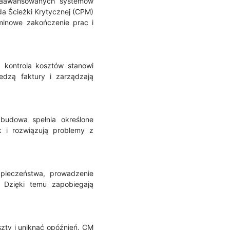
 zaawansowanych systemów
da Ścieżki Krytycznej (CPM)
rminowe zakończenie prac i
, kontrola kosztów stanowi
edzą faktury i zarządzają
 budowa spełnia określone
k i rozwiązują problemy z
pieczeństwa, prowadzenie
 Dzięki temu zapobiegają
szty i uniknąć opóźnień. CM