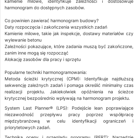
kamienie milowe, identyfikuje zależności i dostosowuje
harmonogram do dostępnych zasobów.
Co powinien zawierać harmonogram budowy?
Daty rozpoczęcia i zakończenia wszystkich zadań
Kamienie milowe, takie jak inspekcje, dostawy materiałów czy
wylewanie betonu
Zależności pokazujące, które zadania muszą być zakończone,
zanim inne mogą się rozpocząć
Alokację zasobów dla pracy i sprzętu
Popularne techniki harmonogramowania:
Metoda ścieżki krytycznej (CPM): Identyfikuje najdłuższą
sekwencję zależnych zadań i pomaga określić minimalny czas
realizacji projektu. Jakiekolwiek opóźnienia na ścieżce
krytycznej bezpośrednio wpływają na harmonogram projektu.
System Last Planner® (LPS): Podejście lean poprawiające
niezawodność przepływu pracy poprzez współpracę
międzybranżową w celu identyfikacji ograniczeń i
priorytetowych zadań.
Technika oceny i przeglądu programu (PERT): Narzędzie