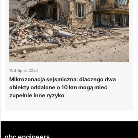
19th lipiec 2026
1
e
Mikrozonacja sejsmiczna: dlaczego dwa
6
obiekty oddalone o 10 km mogą mieć
d
zupełnie inne ryzyko
gbc engineers