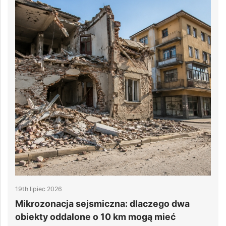
19th lipiec 2026
1
e
Mikrozonacja sejsmiczna: dlaczego dwa
6
obiekty oddalone o 10 km mogą mieć
d