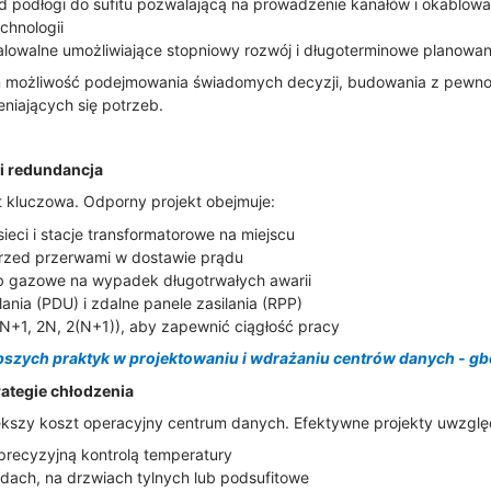
 podłogi do sufitu pozwalającą na prowadzenie kanałów i okablowa
chnologii
alowalne umożliwiające stopniowy rozwój i długoterminowe planowani
m możliwość podejmowania świadomych decyzji, budowania z pewnośc
niających się potrzeb.
 i redundancja
t kluczowa. Odporny projekt obejmuje:
 sieci i stacje transformatorowe na miejscu
rzed przerwami w dostawie prądu
ub gazowe na wypadek długotrwałych awarii
lania (PDU) i zdalne panele zasilania (RPP)
(N+1, 2N, 2(N+1)), aby zapewnić ciągłość pracy
pszych praktyk w projektowaniu i wdrażaniu centrów danych - gb
ategie chłodzenia
ększy koszt operacyjny centrum danych. Efektywne projekty uwzględ
recyzyjną kontrolą temperatury
dach, na drzwiach tylnych lub podsufitowe