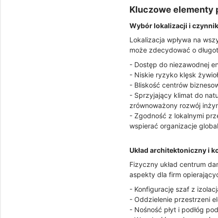
Kluczowe elementy 
Wybór lokalizacji i czynn
Lokalizacja wpływa na wsz
może zdecydować o długote
- Dostęp do niezawodnej ene
- Niskie ryzyko klęsk żywio
- Bliskość centrów biznes
- Sprzyjający klimat do nat
zrównoważony rozwój inżyni
- Zgodność z lokalnymi prz
wspierać organizacje globa
Układ architektoniczny i 
Fizyczny układ centrum da
aspekty dla firm opierający
- Konfigurację szaf z izola
- Oddzielenie przestrzeni e
- Nośność płyt i podłóg po