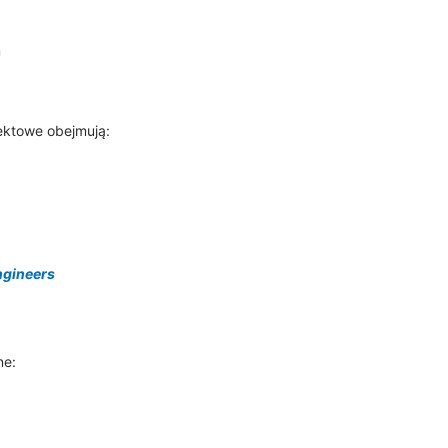
m
ektowe obejmują:
ngineers
ne: