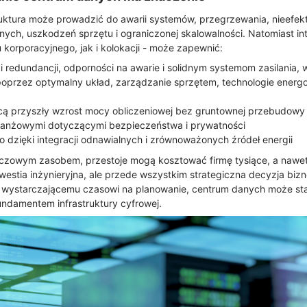
uktura może prowadzić do awarii systemów, przegrzewania, nieefek
ych, uszkodzeń sprzętu i ograniczonej skalowalności. Natomiast in
 korporacyjnego, jak i kolokacji - może zapewnić:
 redundancji, odporności na awarie i solidnym systemom zasilania,
poprzez optymalny układ, zarządzanie sprzętem, technologie energ
ącą przyszły wzrost mocy obliczeniowej bez gruntownej przebudowy
ranżowymi dotyczącymi bezpieczeństwa i prywatności
 dzięki integracji odnawialnych i zrównoważonych źródeł energii
czowym zasobem, przestoje mogą kosztować firmę tysiące, a nawet 
kwestia inżynieryjna, ale przede wszystkim strategiczna decyzja biz
 wystarczającemu czasowi na planowanie, centrum danych może st
ndamentem infrastruktury cyfrowej.