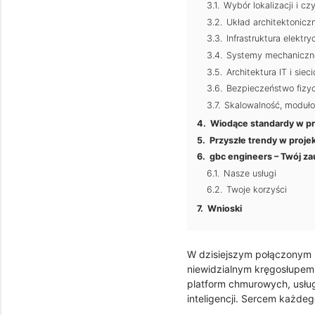
Wybór lokalizacji i c
Układ architektoniczn
Infrastruktura elektr
Systemy mechaniczne 
Architektura IT i siec
Bezpieczeństwo fizy
Skalowalność, moduło
Wiodące standardy w p
Przyszłe trendy w proj
gbc engineers – Twój z
Nasze usługi
Twoje korzyści
Wnioski
W dzisiejszym połączonym ś
niewidzialnym kręgosłupem 
platform chmurowych, usług
inteligencji. Sercem każde