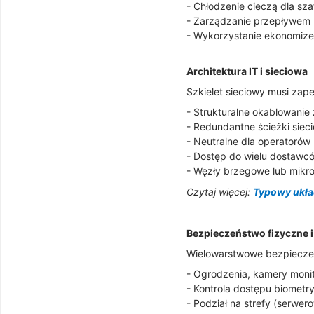
- Chłodzenie cieczą dla sz
- Zarządzanie przepływem 
- Wykorzystanie ekonomiz
Architektura IT i sieciowa
Szkielet sieciowy musi zap
- Strukturalne okablowani
- Redundantne ścieżki siec
- Neutralne dla operatoró
- Dostęp do wielu dostawcó
- Węzły brzegowe lub mikr
Czytaj więcej:
Typowy ukła
Bezpieczeństwo fizyczne 
Wielowarstwowe bezpieczeńs
- Ogrodzenia, kamery monito
- Kontrola dostępu biometr
- Podział na strefy (serwe