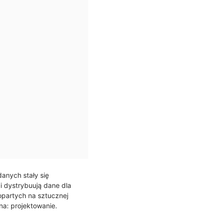
anych stały się
i dystrybuują dane dla
opartych na sztucznej
na: projektowanie.