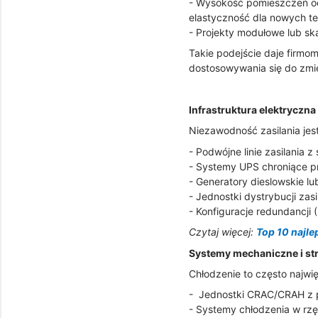
- Wysokość pomieszczeń od
elastyczność dla nowych te
- Projekty modułowe lub sk
Takie podejście daje firmo
dostosowywania się do zmie
Infrastruktura elektryczna
Niezawodność zasilania jes
- Podwójne linie zasilania z
- Systemy UPS chroniące p
- Generatory dieslowskie l
- Jednostki dystrybucji zasi
- Konfiguracje redundancji 
Czytaj więcej:
Top 10 najle
Systemy mechaniczne i str
Chłodzenie to często najwi
- Jednostki CRAC/CRAH z p
- Systemy chłodzenia w rzę