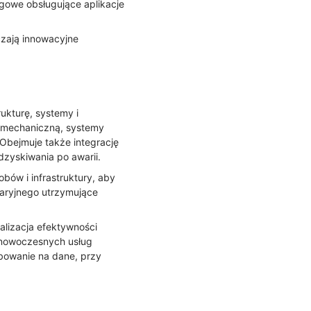
gowe obsługujące aplikacje
zają innowacyjne
rukturę, systemy i
i mechaniczną, systemy
 Obejmuje także integrację
dzyskiwania po awarii.
ów i infrastruktury, aby
waryjnego utrzymujące
alizacja efektywności
 nowoczesnych usług
bowanie na dane, przy