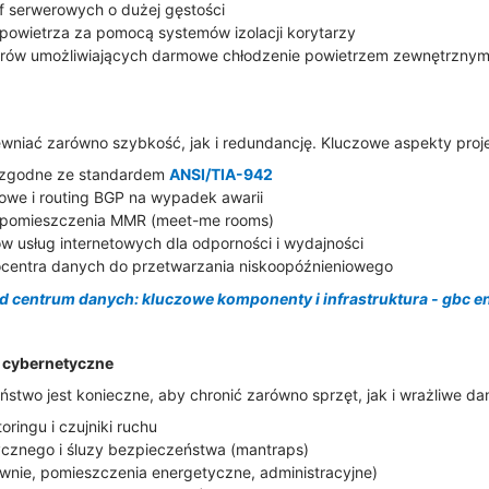
af serwerowych o dużej gęstości
powietrza za pomocą systemów izolacji korytarzy
erów umożliwiających darmowe chłodzenie powietrzem zewnętrzny
ewniać zarówno szybkość, jak i redundancję. Kluczowe aspekty proj
e zgodne ze standardem
ANSI/TIA-942
iowe i routing BGP na wypadek awarii
w pomieszczenia MMR (meet-me rooms)
w usług internetowych dla odporności i wydajności
ocentra danych do przetwarzania niskoopóźnieniowego
d centrum danych: kluczowe komponenty i infrastruktura - gbc e
i cybernetyczne
two jest konieczne, aby chronić zarówno sprzęt, jak i wrażliwe da
ringu i czujniki ruchu
ycznego i śluzy bezpieczeństwa (mantraps)
rownie, pomieszczenia energetyczne, administracyjne)