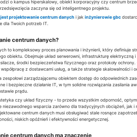
hodzi o kampus hiperskalowy, obiekt korporacyjny czy centrum brze
rzedsięwzięcia zaczyna się od inteligentnego projektu.
jest projektowanie centrum danych
i jak
inżynierowie gbc
dostarc
ne dla Twoich potrzeb IT.
wanie centrum danych?
h to kompleksowy proces planowania i inżynierii, który definiuje st
o obiektu. Obejmuje układ serwerowni, infrastrukturę elektryczną 
zasilacze, środki bezpieczeństwa fizycznego oraz protokoły ochrony.
współpracę z dostawcami usług, a także strategie skalowalności i o
a zespołowi zarządzającemu obiektem dostęp do odpowiednich zasob
ne i bezpieczne działanie IT, w tym solidne rozwiązania zasilania a
stawie prądu.
 estetyka czy układ fizyczny - to przede wszystkim odporność, optym
e niezawodnego wsparcia zarówno dla tradycyjnych obciążeń, jak i
ektowane centrum danych musi obsługiwać stale rosnące zapotrze
ności, niskich opóźnień i efektywności energetycznej.
anie centrum danych ma znaczenie