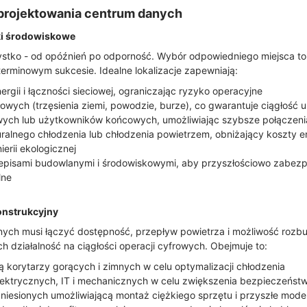
projektowania centrum danych
iki środowiskowe
ystko - od opóźnień po odporność. Wybór odpowiedniego miejsca to
rminowym sukcesie. Idealne lokalizacje zapewniają:
rgii i łączności sieciowej, ograniczając ryzyko operacyjne
łowych (trzęsienia ziemi, powodzie, burze), co gwarantuje ciągłość u
owych lub użytkowników końcowych, umożliwiając szybsze połączeni
uralnego chłodzenia lub chłodzenia powietrzem, obniżający koszty en
erii ekologicznej
episami budowlanymi i środowiskowymi, aby przyszłościowo zabezpie
lne
konstrukcyjny
nych musi łączyć dostępność, przepływ powietrza i możliwość rozb
ch działalność na ciągłości operacji cyfrowych. Obejmuje to:
cją korytarzy gorących i zimnych w celu optymalizacji chłodzenia
lektrycznych, IT i mechanicznych w celu zwiększenia bezpieczeństwa
dniesionych umożliwiającą montaż ciężkiego sprzętu i przyszłe mode