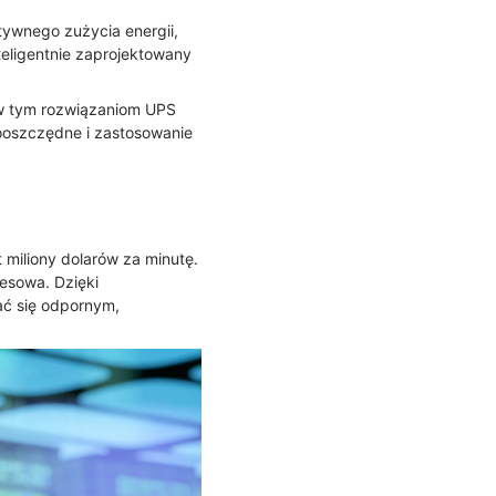
tywnego zużycia energii,
teligentnie zaprojektowany
 w tym rozwiązaniom UPS
ooszczędne i zastosowanie
miliony dolarów za minutę.
nesowa. Dzięki
ać się odpornym,