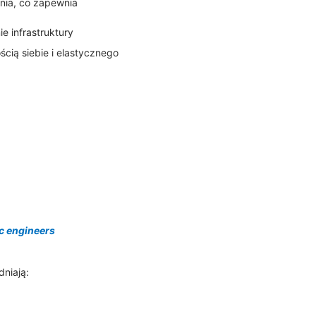
nia, co zapewnia
e infrastruktury
ią siebie i elastycznego
c engineers
niają: