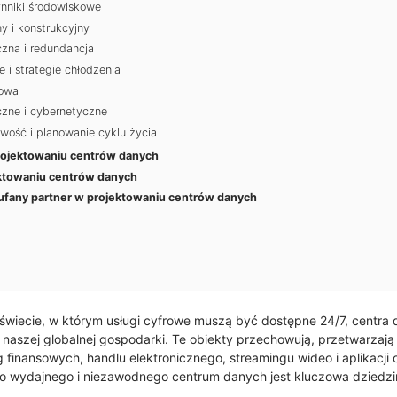
zynniki środowiskowe
y i konstrukcyjny
yczna i redundancja
i strategie chłodzenia
iowa
czne i cybernetyczne
wość i planowanie cyklu życia
rojektowaniu centrów danych
ektowaniu centrów danych
aufany partner w projektowaniu centrów danych
wiecie, w którym usługi cyfrowe muszą być dostępne 24/7, centra d
naszej globalnej gospodarki. Te obiekty przechowują, przetwarzają 
 finansowych, handlu elektronicznego, streamingu wideo i aplikacji 
go wydajnego i niezawodnego centrum danych jest kluczowa dziedzi