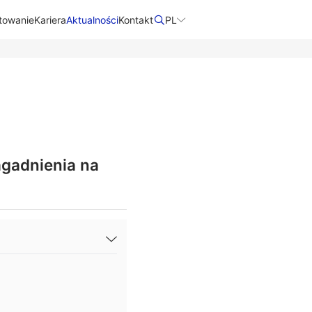
towanie
Kariera
Aktualności
Kontakt​
PL
gadnienia na