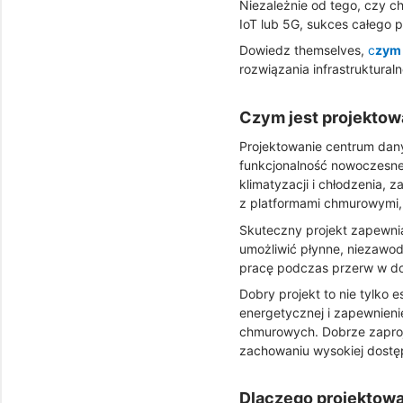
Niezależnie od tego, czy c
IoT lub 5G, sukces całego p
Dowiedz
themselves
,
c
zym
rozwiązania infrastruktural
Czym jest projekto
Projektowanie centrum danyc
funkcjonalność nowoczesneg
klimatyzacji i chłodzenia, 
z platformami chmurowymi, 
Skuteczny projekt zapewni
umożliwić płynne, niezawod
pracę podczas przerw w do
Dobry projekt to nie tylko
energetycznej i zapewnieni
chmurowych. Dobrze zaproj
zachowaniu wysokiej dostęp
Dlaczego projektow